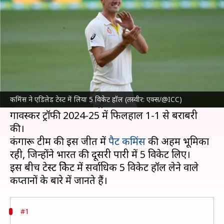
सबसे ज्यादा 5 विकेट हॉल
लेखन
Dec 09, 2024
09:47 am
अंकित पसबोला
क्या है खबर?
ऑस्ट्रेलिया क्रिकेट टीम
ने एडिलेड में खेले पिंक बॉल टेस्ट में
भारतीय क्रिकेट टीम को 10 विकेट से करारी शिकस्त दी।
कमिंस ने एडिलेड टेस्ट में लिया 5 विकेट हॉल (तस्वीर: एक्स/@ICC)
इस जीत के साथ ही ऑस्ट्रेलिया ने 5 मैचों की बॉर्डर-
गावस्कर ट्रॉफी 2024-25 में फिलहाल 1-1 से बराबरी
की।
कंगारू टीम की इस जीत में
पैट कमिंस
की अहम भूमिका
रही, जिन्होंने भारत की दूसरी पारी में 5 विकेट लिए।
इस बीच टेस्ट क्रिकेट में सर्वाधिक 5 विकेट हॉल लेने वाले
#1