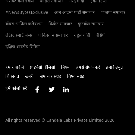
अरविंद केजरीवाल
कांग्रेस समाचार
नरेंद्र मोदी
ट्रैवल टिप्स
#NewsBytesExclusive
आम आदमी पार्टी समाचार
भाजपा समाचार
बॉक्स ऑफिस कलेक्शन
क्रिकेट समाचार
फुटबॉल समाचार
लेटेस्ट स्मार्टफोन्स
पाकिस्तान समाचार
राहुल गांधी
रेसिपी
दक्षिण भारतीय सिनेमा
हमारे बारे में
प्राइवेसी पॉलिसी
नियम
हमसे संपर्क करें
हमारे उसूल
शिकायत
खबरें
समाचार संग्रह
विषय संग्रह
हमें फॉलो करें
All rights reserved © Candela Labs Private Limited 2026