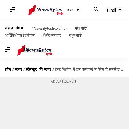
अन्य
Hindi
चर्चित विषय
#NewsBytesExplainer
नरेंद्र मोदी
आर्टिफिशियल इंटेलिजेंस
क्रिकेट समाचार
राहुल गांधी
Hindi
होम
/
खबरें
/
खेलकूद की खबरें
/
टेस्ट क्रिकेट में इन कप्तानों ने लिए हैं सबसे ज्यादा 5 विकेट हॉल
ADVERTISEMENT