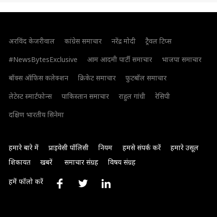
अरविंद केजरीवाल
कांग्रेस समाचार
नरेंद्र मोदी
ट्रैवल टिप्स
#NewsBytesExclusive
आम आदमी पार्टी समाचार
भाजपा समाचार
बॉक्स ऑफिस कलेक्शन
क्रिकेट समाचार
फुटबॉल समाचार
लेटेस्ट स्मार्टफोन्स
पाकिस्तान समाचार
राहुल गांधी
रेसिपी
दक्षिण भारतीय सिनेमा
हमारे बारे में
प्राइवेसी पॉलिसी
नियम
हमसे संपर्क करें
हमारे उसूल
शिकायत
खबरें
समाचार संग्रह
विषय संग्रह
हमें फॉलो करें