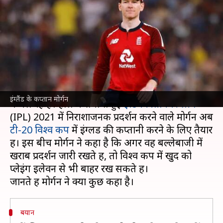
चलते प्लेइंग इलेवन से बाहर रह सकते
हैं कप्तान मोर्गन
लेखन
Oct 20, 2021
11:09 am
अंकित पसबोला
क्या है खबर?
इंग्लैंड टीम के कप्तान
इयोन मोर्गन
इस समय खराब फॉर्म
इंग्लैंड के कप्तान मोर्गन
में चल रहे हैं। हाल में समाप्त हुई
इंडियन प्रीमियर लीग
(IPL) 2021 में निराशाजनक प्रदर्शन करने वाले मोर्गन अब
टी-20 विश्व कप
में इंग्लैंड की कप्तानी करने के लिए तैयार
हैं। इस बीच मोर्गन ने कहा है कि अगर वह बल्लेबाजी में
खराब प्रदर्शन जारी रखते हैं, तो विश्व कप में खुद को
प्लेइंग इलेवन से भी बाहर रख सकते हैं।
बयान