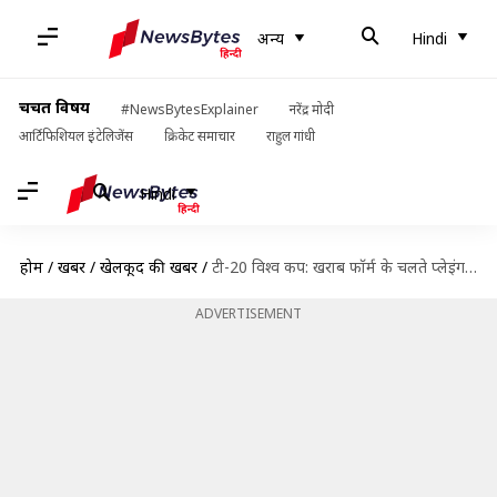
अन्य
Hindi
चर्चित विषय
#NewsBytesExplainer
नरेंद्र मोदी
आर्टिफिशियल इंटेलिजेंस
क्रिकेट समाचार
राहुल गांधी
Hindi
होम
/
खबरें
/
खेलकूद की खबरें
/
टी-20 विश्व कप: खराब फॉर्म के चलते प्लेइंग इलेवन से बाहर रह सकते हैं कप्तान मोर्गन
ADVERTISEMENT