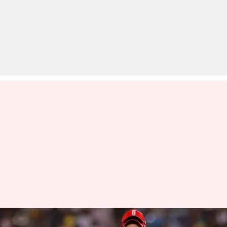
टी-20 विश्व कप: खराब फॉर्म के