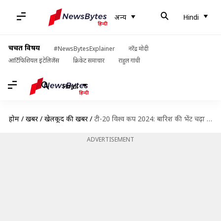
अन्य
Hindi
चर्चित विषय
#NewsBytesExplainer
नरेंद्र मोदी
आर्टिफिशियल इंटेलिजेंस
क्रिकेट समाचार
राहुल गांधी
Hindi
होम
/
खबरें
/
खेलकूद की खबरें
/
टी-20 विश्व कप 2024: बारिश की भेंट चढ़ा इंग्लैंड और स्कॉटलैंड के बीच होने वाला मुकाबला
ADVERTISEMENT