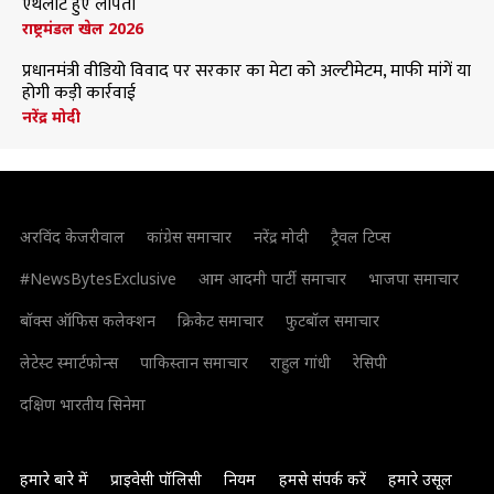
एथलीट हुए लापता
राष्ट्रमंडल खेल 2026
प्रधानमंत्री वीडियो विवाद पर सरकार का मेटा को अल्टीमेटम, माफी मांगें या
होगी कड़ी कार्रवाई
नरेंद्र मोदी
अरविंद केजरीवाल
कांग्रेस समाचार
नरेंद्र मोदी
ट्रैवल टिप्स
#NewsBytesExclusive
आम आदमी पार्टी समाचार
भाजपा समाचार
बॉक्स ऑफिस कलेक्शन
क्रिकेट समाचार
फुटबॉल समाचार
लेटेस्ट स्मार्टफोन्स
पाकिस्तान समाचार
राहुल गांधी
रेसिपी
दक्षिण भारतीय सिनेमा
हमारे बारे में
प्राइवेसी पॉलिसी
नियम
हमसे संपर्क करें
हमारे उसूल