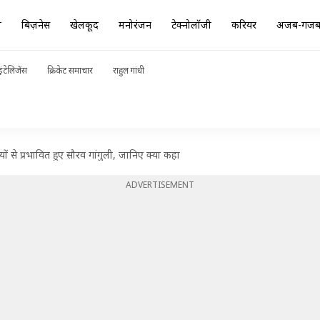
ा
बिज़नेस
खेलकूद
मनोरंजन
टेक्नोलॉजी
करियर
अजब-गज
ंटेलिजेंस
क्रिकेट समाचार
राहुल गांधी
ं से प्रभावित हुए सौरव गांगुली, जानिए क्या कहा
ADVERTISEMENT