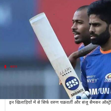
सूर्यकुमार यादव समेत छह भारतीय खिला
लेखन
Nov 05, 2020
01:57 pm
अंकित पसबोला
क्या है खबर?
इंडियन प्रीमियर लीग (IPL) के इस सीजन में मुंबई इंडियंस (M
ऐसे कयास लगाए जा रहे थे कि सूर्यकुमार अपने IPL में उम्दा प
बयान
सूर्यकुमार का टाइम आएगा- गांगुली
सौरव गांगुली ने सूर्यकुमार यादव की तारीफ करते हुए
हिंदुस्तान 
इसके अलावा गांगुली राजस्थान रॉयल्स के संजू सैमसन, रॉयल चैल
हैं।
इन खिलाड़ियों में से सिर्फ वरुण चक्रवर्ती और संजू सैमसन ऑस्ट्रे