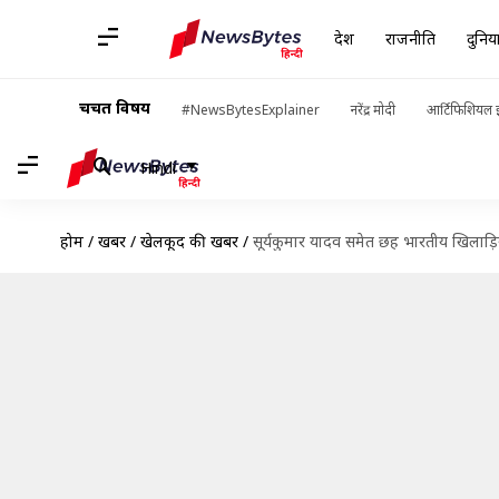
देश
राजनीति
दुनिय
चर्चित विषय
#NewsBytesExplainer
नरेंद्र मोदी
आर्टिफिशियल इ
Hindi
होम
/
खबरें
/
खेलकूद की खबरें
/
सूर्यकुमार यादव समेत छह भारतीय खिलाड़ियो