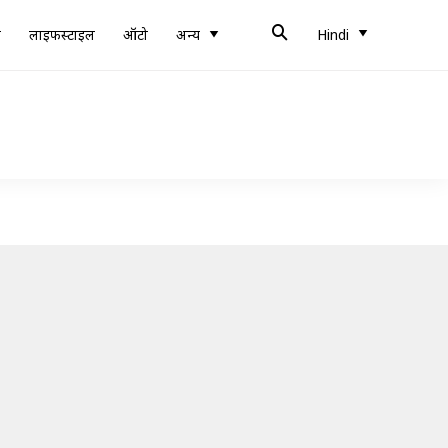
ब
लाइफस्टाइल
ऑटो
अन्य
Hindi