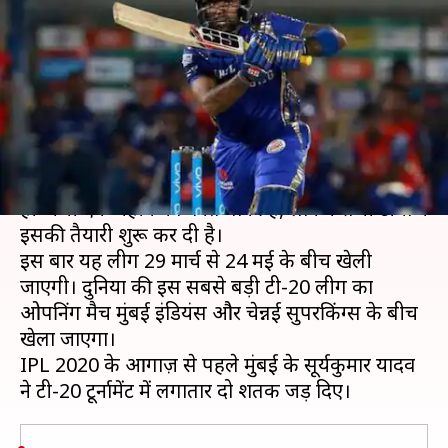
बल्लेबाज़ का कमाल, टी-20 टूर्नामेंट
में जड़े दो शतक
लेखन
Feb 29, 2020
06:10 pm
मोहम्मद वाहिद
क्या है खबर?
इंडियन प्रीमियर लीग के 13वें संस्करण को शुरू होने में भले
ही अभी एक महीने का वक्त बाकी है, लेकिन सभी टीमों ने
इसकी तैयारी शुरू कर दी है।
इस बार यह लीग 29 मार्च से 24 मई के बीच खेली
जाएगी। दुनिया की इस सबसे बड़ी टी-20 लीग का
ओपनिंग मैच मुंबई इंडियंस और चेन्नई सुपरकिंग्स के बीच
खेला जाएगा।
IPL 2020 के आगाज़ से पहले मुंबई के सूर्यकुमार यादव