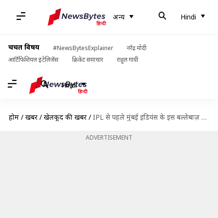
अन्य
Hindi
चर्चित विषय
#NewsBytesExplainer
नरेंद्र मोदी
आर्टिफिशियल इंटेलिजेंस
क्रिकेट समाचार
राहुल गांधी
Hindi
होम
/
खबरें
/
खेलकूद की खबरें
/
IPL से पहले मुंबई इंडियंस के इस बल्लेबाज़ का कमाल, टी-20 टूर्नामेंट में जड़े दो शतक
ADVERTISEMENT