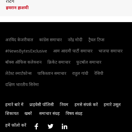
रेटिंग
इमरान हाशमी
अरविंद केजरीवाल
कांग्रेस समाचार
नरेंद्र मोदी
ट्रैवल टिप्स
#NewsBytesExclusive
आम आदमी पार्टी समाचार
भाजपा समाचार
बॉक्स ऑफिस कलेक्शन
क्रिकेट समाचार
फुटबॉल समाचार
लेटेस्ट स्मार्टफोन्स
पाकिस्तान समाचार
राहुल गांधी
रेसिपी
दक्षिण भारतीय सिनेमा
हमारे बारे में
प्राइवेसी पॉलिसी
नियम
हमसे संपर्क करें
हमारे उसूल
शिकायत
खबरें
समाचार संग्रह
विषय संग्रह
हमें फॉलो करें