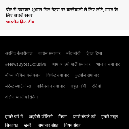
चोट से उबरकर शुभमन गिल नेट्स पर बल्लेबाजी ले लिए लौटे, भारत के
लिए अच्छी खबर
भारतीय क्रिकेट टीम
अरविंद केजरीवाल
कांग्रेस समाचार
नरेंद्र मोदी
ट्रैवल टिप्स
#NewsBytesExclusive
आम आदमी पार्टी समाचार
भाजपा समाचार
बॉक्स ऑफिस कलेक्शन
क्रिकेट समाचार
फुटबॉल समाचार
लेटेस्ट स्मार्टफोन्स
पाकिस्तान समाचार
राहुल गांधी
रेसिपी
दक्षिण भारतीय सिनेमा
हमारे बारे में
प्राइवेसी पॉलिसी
नियम
हमसे संपर्क करें
हमारे उसूल
शिकायत
खबरें
समाचार संग्रह
विषय संग्रह