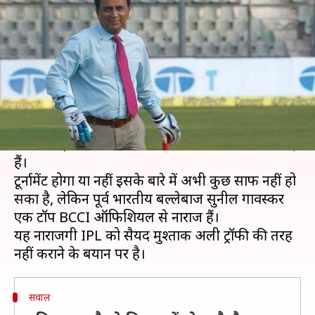
गावस्कर, जानिए क्या रहा कारण
लेखन
Mar 20, 2020
03:43 pm
Neeraj Pandey
क्या है खबर?
कोरोना वायरस के चलते इंडियन प्रीमियर लीग (IPL) की
शुरुआत को 29 मार्च से बढ़ाकर 15 अप्रैल कर दिए जाने के
बाद अब इसके आयोजन पर भी संकट के बादल मंडरा रहे
हैं।
टूर्नामेंट होगा या नहीं इसके बारे में अभी कुछ साफ नहीं हो
सका है, लेकिन पूर्व भारतीय बल्लेबाज सुनील गावस्कर
एक टॉप BCCI ऑफिशियल से नाराज हैं।
यह नाराजगी IPL को सैयद मुश्ताक अली ट्रॉफी की तरह
सवाल