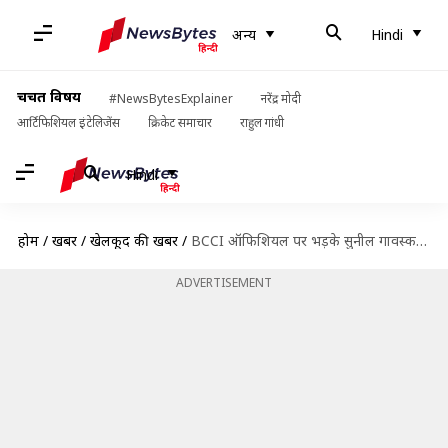
अन्य
Hindi
चर्चित विषय
#NewsBytesExplainer
नरेंद्र मोदी
आर्टिफिशियल इंटेलिजेंस
क्रिकेट समाचार
राहुल गांधी
Hindi
होम
/
खबरें
/
खेलकूद की खबरें
/
BCCI ऑफिशियल पर भड़के सुनील गावस्कर, जानिए क्या रहा कारण
ADVERTISEMENT