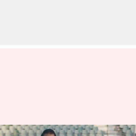
BCCI ऑफिशियल पर भड़के सुनील