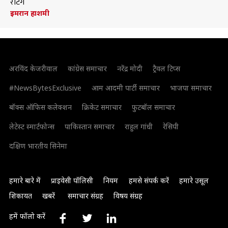
रेटिंग
इमरान हाशमी
अरविंद केजरीवाल
कांग्रेस समाचार
नरेंद्र मोदी
ट्रैवल टिप्स
#NewsBytesExclusive
आम आदमी पार्टी समाचार
भाजपा समाचार
बॉक्स ऑफिस कलेक्शन
क्रिकेट समाचार
फुटबॉल समाचार
लेटेस्ट स्मार्टफोन्स
पाकिस्तान समाचार
राहुल गांधी
रेसिपी
दक्षिण भारतीय सिनेमा
हमारे बारे में
प्राइवेसी पॉलिसी
नियम
हमसे संपर्क करें
हमारे उसूल
शिकायत
खबरें
समाचार संग्रह
विषय संग्रह
हमें फॉलो करें