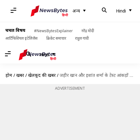
अन्य
Hindi
चर्चित विषय
#NewsBytesExplainer
नरेंद्र मोदी
आर्टिफिशियल इंटेलिजेंस
क्रिकेट समाचार
राहुल गांधी
Hindi
होम
/
खबरें
/
खेलकूद की खबरें
/
जहीर खान और इशांत शर्मा के टेस्ट आंकड़ों में गजब संयोग, जानिए दोनों के दिलचस्प आंकड़े
ADVERTISEMENT