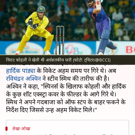
में कोहली और हार्दिक के विकेट,
अश्विन का विश्लेषण
लेखन
Mar 25, 2023
01:18 pm
नीरज पाण्डेय
क्या है खबर?
ऑस्ट्रेलिया ने तीसरे वनडे में भारत को हराते हुए वनडे
विराट कोहली ने खेली थी अर्धशतकीय पारी (फोटो: ट्विटर/@BCCI)
सीरीज 2-1 से जीती थी। इस मैच में
विराट कोहली
और
हार्दिक पांड्या
के विकेट अहम समय पर गिरे थे। अब
रविचंद्रन अश्विन
ने स्टीव स्मिथ की तारीफ की है।
अश्विन ने कहा, "स्पिनर्स के खिलाफ कोहली और हार्दिक
के कुछ शॉट एक्स्ट्रा कवर के फील्डर के आगे गिरे थे।
स्मिथ ने अपने गेंदबाजों को ऑफ स्टंप के बाहर फेंकने के
लेखा-जोखा