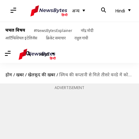
अन्य
Hindi
चर्चित विषय
#NewsBytesExplainer
नरेंद्र मोदी
आर्टिफिशियल इंटेलिजेंस
क्रिकेट समाचार
राहुल गांधी
Hindi
होम
/
खबरें
/
खेलकूद की खबरें
/
स्मिथ की कप्तानी से मिले तीसरे वनडे में कोहली और हार्दिक के विकेट, अश्विन का विश्लेषण
ADVERTISEMENT