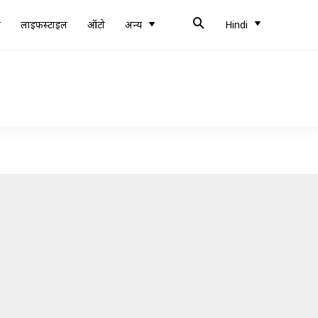
ब
लाइफस्टाइल
ऑटो
अन्य
Hindi