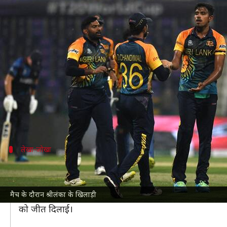
टी-20 विश्व कप, राउंड-1: श्रीलंका ने न
लेखन
Oct 18, 2021
10:36 pm
Neeraj Pandey
क्या है खबर?
टी-20 विश्व कप
के राउंड वन के चौथे मुकाबले में
श्रीलंका
ने 
गई थी। क्रेग विलियम्स ने सबसे अधिक 29 रनों की पारी खेल
स्कोर का पीछा करते हुए श्रीलंका ने भानुका राजपक्षा (42
लेखा-जोखा
इस तरह श्रीलंका को मिली जीत
पहले बल्लेबाजी करते हुए नामीबिया की टीम पूरे ओवर्स भी नह
मैच के दौरान श्रीलंका के खिलाड़ी
लक्ष्य का पीछा करने उतरी श्रीलंका का स्कोर छठे ओवर में 26/
को जीत दिलाई।