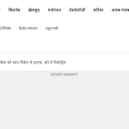
ा
बिज़नेस
खेलकूद
मनोरंजन
टेक्नोलॉजी
करियर
अजब-गज
ंटेलिजेंस
क्रिकेट समाचार
राहुल गांधी
बिया को सात विकेट से हराया, बने ये रिकॉर्ड्स
ADVERTISEMENT