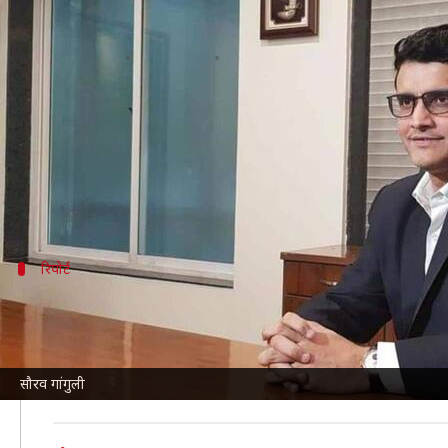
सौरव गांगुली हुए कोरोना वायरस से संक्र
लेखन
Dec 28, 2021
10:10 am
अंकित पसबोला
क्या है खबर?
भारतीय क्रिकेट कंट्रोल बोर्ड
(BCCI) के अध्यक्ष सौरव गांगुली कोर
भारतीय टीम के पूर्व कप्तान रहे गांगुली को RT-PCR टेस्ट 
रिपोर्ट
BCCI के सूत्र ने गांगुली के संक्रमण की दी जानका
BCCI के एक सूत्र ने बताया है कि 49 वर्षीय गांगुली को होम 
PTI
ने इस बारे में सूत्र के हवाले से कहा, "सौरव गांगुली कोरो
सौरव गांगुली
है और उन्हें दवाई दी जा रही है।"