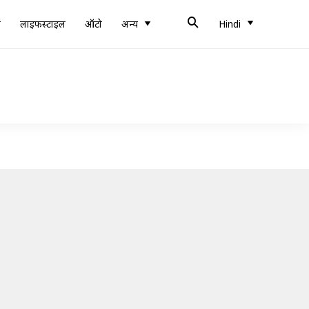
ब
लाइफस्टाइल
ऑटो
अन्य
Hindi