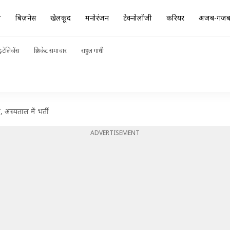
ा
बिज़नेस
खेलकूद
मनोरंजन
टेक्नोलॉजी
करियर
अजब-गज
ंटेलिजेंस
क्रिकेट समाचार
राहुल गांधी
 अस्पताल में भर्ती
ADVERTISEMENT