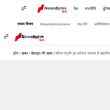
देश
राजनीति
दुनिय
चर्चित विषय
#NewsBytesExplainer
नरेंद्र मोदी
आर्टिफिशियल इ
Hindi
होम
/
खबरें
/
खेलकूद की खबरें
/
सौरव गांगुली हुए कोरोना वायरस से संक्रमित,