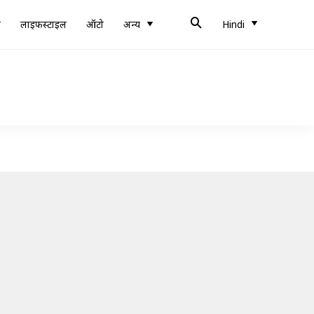
ब
लाइफस्टाइल
ऑटो
अन्य
Hindi