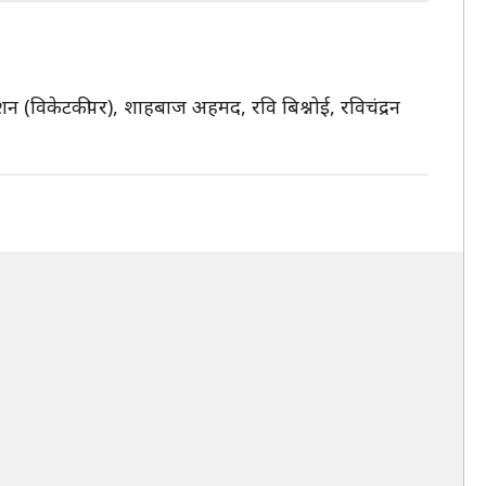
शन (विकेटकीपर), शाहबाज अहमद, रवि बिश्नोई, रविचंद्रन