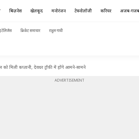
ा
बिज़नेस
खेलकूद
मनोरंजन
टेक्नोलॉजी
करियर
अजब-गज
ंटेलिजेंस
क्रिकेट समाचार
राहुल गांधी
को मिली कप्तानी, देवधर ट्रॉफी में होंगे आमने-सामने
ADVERTISEMENT