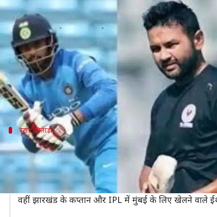
शुभमन गिल, हनुमा विहारी और पार्थिव प
लेखन
Oct 26, 2019
08:30 am
मोहम्मद वाहिद
क्या है खबर?
2019 देवधर ट्रॉफी झारखंड की राजधानी रांची में 31 अक्टूबर
इंडिया-ए के टीम का कप्तान भारतीय टेस्ट टीम के मिडिल ऑर्ड
स्टार खिलाड़ी
रविचंद्रन अश्विन, जयदेव उनादकट और विष्णु विन
इंडिया-ए की टीम में अनुभवी ऑफ स्पिनर रविच्रंदन अश्विन को भ
है।
IPL में राजस्थान रॉयल्स के लिए खेलने वाले लेफ्ट आर्म मीडिय
वहीं झारखंड के कप्तान और IPL में मुंबई के लिए खेलने वाले 