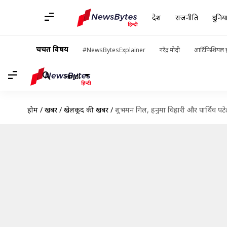
देश
राजनीति
दुनिय
चर्चित विषय
#NewsBytesExplainer
नरेंद्र मोदी
आर्टिफिशियल इ
Hindi
होम
/
खबरें
/
खेलकूद की खबरें
/
शुभमन गिल, हनुमा विहारी और पार्थिव पटेल 