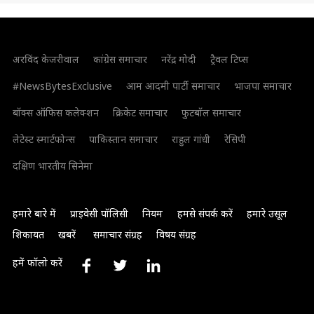
अरविंद केजरीवाल
कांग्रेस समाचार
नरेंद्र मोदी
ट्रैवल टिप्स
#NewsBytesExclusive
आम आदमी पार्टी समाचार
भाजपा समाचार
बॉक्स ऑफिस कलेक्शन
क्रिकेट समाचार
फुटबॉल समाचार
लेटेस्ट स्मार्टफोन्स
पाकिस्तान समाचार
राहुल गांधी
रेसिपी
दक्षिण भारतीय सिनेमा
हमारे बारे में
प्राइवेसी पॉलिसी
नियम
हमसे संपर्क करें
हमारे उसूल
शिकायत
खबरें
समाचार संग्रह
विषय संग्रह
हमें फॉलो करें