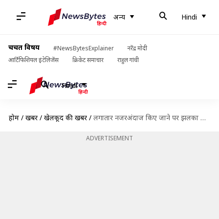
अन्य
Hindi
चर्चित विषय
#NewsBytesExplainer
नरेंद्र मोदी
आर्टिफिशियल इंटेलिजेंस
क्रिकेट समाचार
राहुल गांधी
Hindi
होम
/
खबरें
/
खेलकूद की खबरें
/
लगातार नजरअंदाज किए जाने पर झलका शेल्डन जैक्सन का दर्द, कही ये बड़ी बात
ADVERTISEMENT