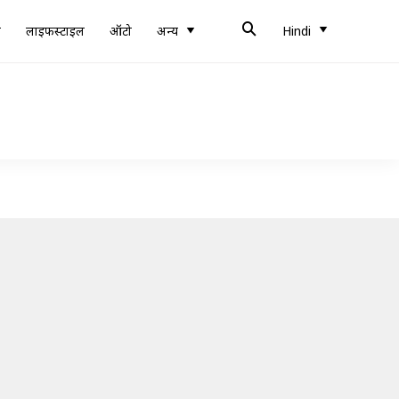
ब
लाइफस्टाइल
ऑटो
अन्य
Hindi