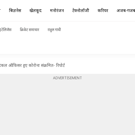
ा
बिज़नेस
खेलकूद
मनोरंजन
टेक्नोलॉजी
करियर
अजब-गज
ंटेलिजेंस
क्रिकेट समाचार
राहुल गांधी
कल ऑफिसर हुए कोरोना संक्रमित- रिपोर्ट
ADVERTISEMENT