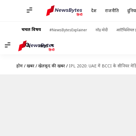
देश
राजनीति
दुनिय
चर्चित विषय
#NewsBytesExplainer
नरेंद्र मोदी
आर्टिफिशियल इ
Hindi
होम
/
खबरें
/
खेलकूद की खबरें
/
IPL 2020: UAE में BCCI के सीनियर मेडि