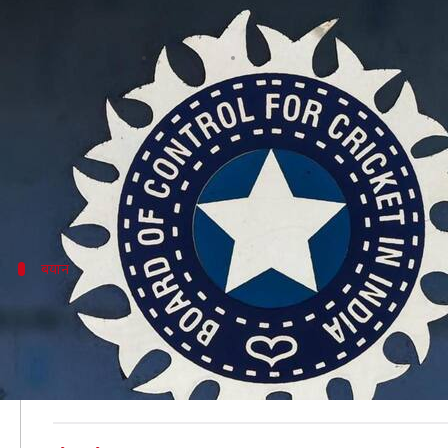
IPL 2020: UAE में BCCI के सीनियर म
लेखन
Sep 03, 2020
11:08 am
Neeraj Pandey
क्या है खबर?
इंडियन प्रीमियर लीग (IPL) की शुरुआत होने में अब केवल 16
पिछले हफ्ते चेन्नई सुपरकिंग्स (CSK) के दो खिलाड़ियों स
बयान
किसी के संपर्क में नहीं आए थे पॉजिटिव मिल
बोर्ड के करीबी सूत्रों के हवाले से समाचार एजेंसी
ANI
ने इस खबर
सूत्र ने
ANI को
बताया, "खबर सच है, लेकिन सीनियर ऑफिशियल के
के दौरान उन्हें संक्रमण हुआ है। उन पर नजर रखी जा रही है और उम