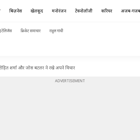
ा
बिज़नेस
खेलकूद
मनोरंजन
टेक्नोलॉजी
करियर
अजब-गज
ंटेलिजेंस
क्रिकेट समाचार
राहुल गांधी
 रोहित शर्मा और जोस बटलर ने रखे अपने विचार
ADVERTISEMENT