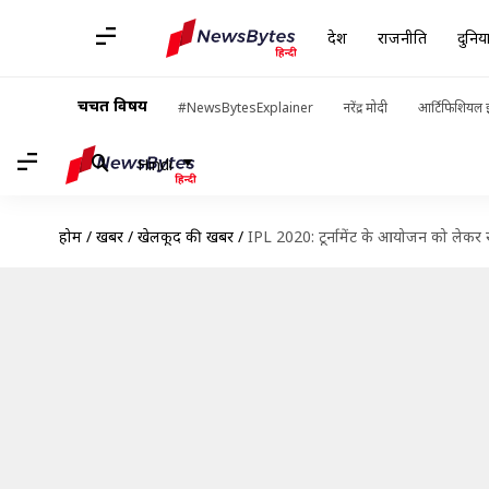
देश
राजनीति
दुनिय
चर्चित विषय
#NewsBytesExplainer
नरेंद्र मोदी
आर्टिफिशियल इ
Hindi
होम
/
खबरें
/
खेलकूद की खबरें
/
IPL 2020: टूर्नामेंट के आयोजन को लेकर