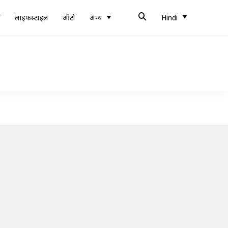
ब
लाइफस्टाइल
ऑटो
अन्य
Hindi