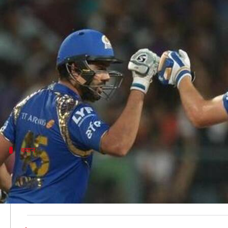
IPL 2020: टूर्नामेंट के आयोजन को ल
लेखन
Mar 26, 2020
08:12 pm
Neeraj Pandey
क्या है खबर?
कोरोना वायरस के कारण इंडियन प्रीमियर लीग (IPL) के आ
इसे बोर्ड ऑफ क्रिकेट कंट्रोल इन इंडिया (BCCI) पहले ही 29 
लीग का आयोजन इस साल होगा अथवा नहीं इस बात को ले
बयान
माहौल सही होने पर हो सकता है IPL का आयो
इंस्टाग्राम पर केविन पीटरसन के साथ लाइव चैट में रोहित न
है।"