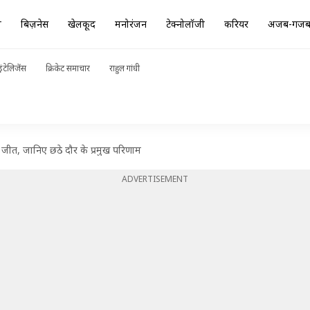
ा
बिज़नेस
खेलकूद
मनोरंजन
टेक्नोलॉजी
करियर
अजब-गज
ंटेलिजेंस
क्रिकेट समाचार
राहुल गांधी
ी जीत, जानिए छठे दौर के प्रमुख परिणाम
ADVERTISEMENT