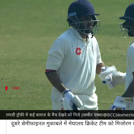
रणजी ट्रॉफी 2024: गुजरात ने दर्ज की ब
लेखन
Feb 12, 2024
06:26 pm
आदर्श कुमार
क्या है खबर?
इस समय खेली जा रही
रणजी ट्रॉफी
के छठे दौर के सभी मैच सो
गुजरात क्रिकेट टीम
ने पंजाब के खिलाफ 299 रन से बड़ी जीत 
नजर
प्लेट ग्रुप के मुकाबलों पर एक नजर
प्लेट ग्रुप का पहला सेमीफाइनल मैच
हैदराबाद क्रिकेट टीम
और नाग
रणजी ट्रॉफी में कई कमाल के मैच देखने को मिले (तस्वीर: एक्स/@BCCIdomesti
इस मुकाबले में हैदराबाद के कप्तान
तिलक वर्मा
(101) और तन्म
दूसरे सेमीफाइनल मुकाबले में मेघालय क्रिकेट टीम को मिजोरम 