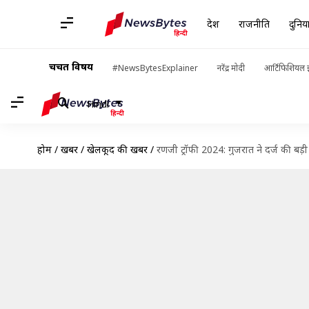
देश
राजनीति
दुनिय
चर्चित विषय
#NewsBytesExplainer
नरेंद्र मोदी
आर्टिफिशियल इ
Hindi
होम
/
खबरें
/
खेलकूद की खबरें
/
रणजी ट्रॉफी 2024: गुजरात ने दर्ज की बड़