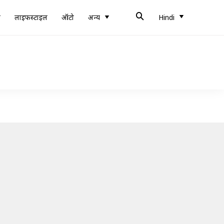
ब
लाइफस्टाइल
ऑटो
अन्य
Hindi