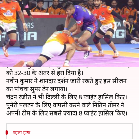
और सुपर टेन, दिल्ली ने पुनेरी पलटन
को हराया
लेखन
Aug 10, 2019
09:52 pm
Neeraj Pandey
क्या है खबर?
प्रो कबड्डी लीग (Pro Kabaddi League) में दबंग दिल्ली
(Dabang Delhi) ने पुनेरी पलटन (Puneri Paltan)
को 32-30 के अंतर से हरा दिया है।
नवीन कुमार ने शानदार प्रदर्शन जारी रखते हुए इस सीजन
का पांचवा सुपर टेन लगाया।
चंद्रन रंजीत ने भी दिल्ली के लिए 8 प्वाइंट हासिल किए।
पुनेरी पलटन के लिए वापसी करने वाले नितिन तोमर ने
पहला हाफ