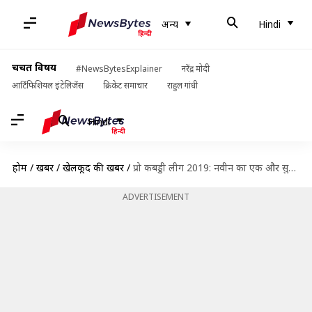
अन्य
Hindi
चर्चित विषय
#NewsBytesExplainer
नरेंद्र मोदी
आर्टिफिशियल इंटेलिजेंस
क्रिकेट समाचार
राहुल गांधी
Hindi
होम
/
खबरें
/
खेलकूद की खबरें
/
प्रो कबड्डी लीग 2019: नवीन का एक और सुपर टेन, दिल्ली ने पुनेरी पलटन को हराया
ADVERTISEMENT