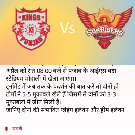
भिड़ेंगी KXIP और SRH, जानें
संभावित टीम और ड्रीम इलेवन
लेखन
Apr 08, 2019
11:06 am
Neeraj Pandey
क्या है खबर?
IPL 2019 का 22वां मैच, किंग्स इलेवन पंजाब (KXIP)
और सनराइजर्स हैदराबाद (SRH) के बीच सोमवार, 08
अप्रैल को रात 08:00 बजे से पंजाब के आईएस बिंद्रा
स्टेडियम मोहाली में खेला जाएगा।
टूर्नामेंट में अब तक के प्रदर्शन की बात करें तो दोनों ही
टीमों ने 5-5 मुकाबले खेले हैं जिसमें से दोनों को 3-3
मुकाबलों में जीत मिली है।
वापसी