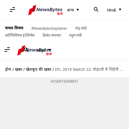
अन्य
Hindi
चर्चित विषय
#NewsBytesExplainer
नरेंद्र मोदी
आर्टिफिशियल इंटेलिजेंस
क्रिकेट समाचार
राहुल गांधी
Hindi
होम
/
खबरें
/
खेलकूद की खबरें
/
IPL 2019 Match 22: मोहाली में भिड़ेंगी KXIP और SRH, जानें संभावित टीम और ड्रीम इलेवन
ADVERTISEMENT