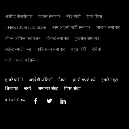
अरविंद केजरीवाल
कांग्रेस समाचार
नरेंद्र मोदी
ट्रैवल टिप्स
#NewsBytesExclusive
आम आदमी पार्टी समाचार
भाजपा समाचार
बॉक्स ऑफिस कलेक्शन
क्रिकेट समाचार
फुटबॉल समाचार
लेटेस्ट स्मार्टफोन्स
पाकिस्तान समाचार
राहुल गांधी
रेसिपी
दक्षिण भारतीय सिनेमा
हमारे बारे में
प्राइवेसी पॉलिसी
नियम
हमसे संपर्क करें
हमारे उसूल
शिकायत
खबरें
समाचार संग्रह
विषय संग्रह
हमें फॉलो करें