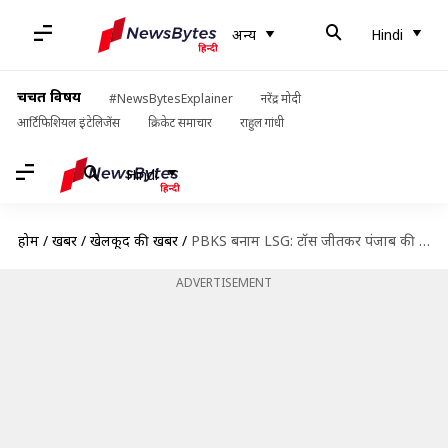
अन्य
Hindi
चर्चित विषय
#NewsBytesExplainer
नरेंद्र मोदी
आर्टिफिशियल इंटेलिजेंस
क्रिकेट समाचार
राहुल गांधी
Hindi
होम
/
खबरें
/
खेलकूद की खबरें
/
PBKS बनाम LSG: टॉस जीतकर पंजाब की पहले गेंदबाजी, जानें दोनों टीमों की प्लेइंग इलेवन
ADVERTISEMENT