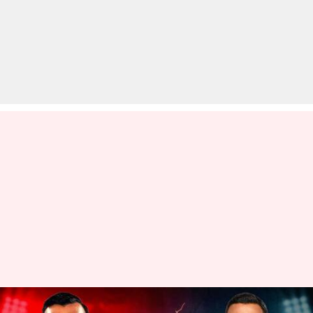
PBKS बनाम LSG: टॉस जीतकर