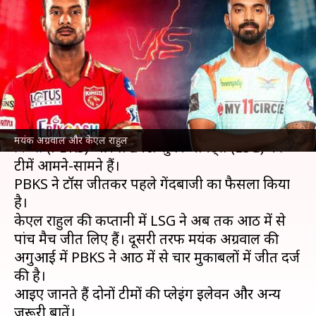
पंजाब की पहले गेंदबाजी, जानें दोनों
टीमों की प्लेइंग इलेवन
लेखन
Apr 29, 2022
07:20 pm
अंकित पसबोला
क्या है खबर?
इंडियन प्रीमियर लीग
(IPL) 2022 के 42वें मैच में
पंजाब
मयंक अग्रवाल और केएल राहुल
किंग्स
(PBKS) और लखनऊ सुपर जायंट्स (LSG) की
टीमें आमने-सामने हैं।
PBKS ने टॉस जीतकर पहले गेंदबाजी का फैसला किया
है।
केएल राहुल की कप्तानी में LSG ने अब तक आठ में से
पांच मैच जीत लिए हैं। दूसरी तरफ मयंक अग्रवाल की
अगुआई में PBKS ने आठ में से चार मुकाबलों में जीत दर्ज
की है।
आइए जानते हैं दोनों टीमों की प्लेइंग इलेवन और अन्य