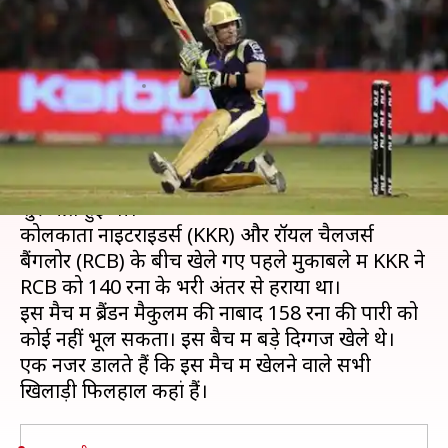
इतिहास का पहला मैच, जानिए कहां
हैं वे खिलाड़ी
लेखन
Apr 18, 2020
11:30 am
Neeraj Pandey
क्या है खबर?
आज ही के दिन 2008 में इंडियन प्रीमियर लीग (IPL) की
शुरुआत हुई थी।
कोलकाता नाइटराइडर्स (KKR) और रॉयल चैलेंजर्स
बैंगलोर (RCB) के बीच खेले गए पहले मुकाबले में KKR ने
RCB को 140 रनों के भरी अंतर से हराया था।
इस मैच में ब्रैंडन मैकुलम की नाबाद 158 रनों की पारी को
कोई नहीं भूल सकता। इस बैच में बड़े दिग्गज खेले थे।
एक नजर डालते हैं कि इस मैच में खेलने वाले सभी