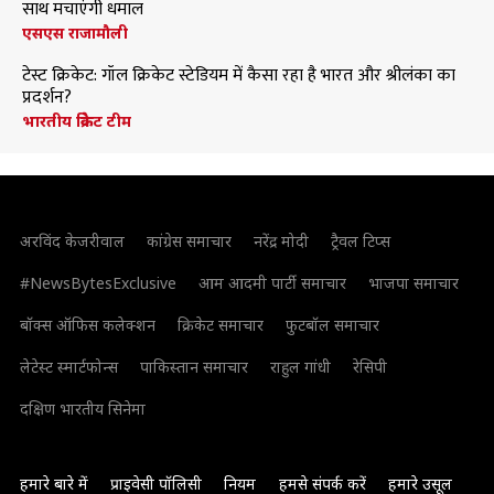
साथ मचाएंगी धमाल
एसएस राजामौली
टेस्ट क्रिकेट: गॉल क्रिकेट स्टेडियम में कैसा रहा है भारत और श्रीलंका का
प्रदर्शन?
भारतीय क्रिकेट टीम
अरविंद केजरीवाल
कांग्रेस समाचार
नरेंद्र मोदी
ट्रैवल टिप्स
#NewsBytesExclusive
आम आदमी पार्टी समाचार
भाजपा समाचार
बॉक्स ऑफिस कलेक्शन
क्रिकेट समाचार
फुटबॉल समाचार
लेटेस्ट स्मार्टफोन्स
पाकिस्तान समाचार
राहुल गांधी
रेसिपी
दक्षिण भारतीय सिनेमा
हमारे बारे में
प्राइवेसी पॉलिसी
नियम
हमसे संपर्क करें
हमारे उसूल