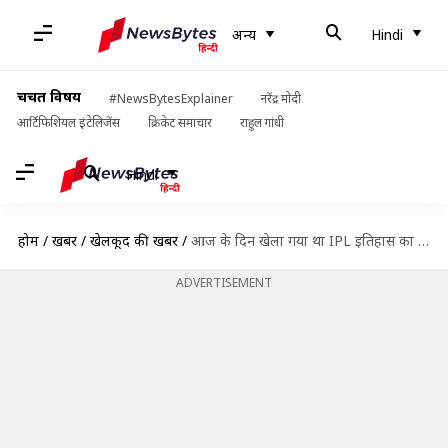
अन्य
Hindi
चर्चित विषय
#NewsBytesExplainer
नरेंद्र मोदी
आर्टिफिशियल इंटेलिजेंस
क्रिकेट समाचार
राहुल गांधी
Hindi
होम
/
खबरें
/
खेलकूद की खबरें
/
आज के दिन खेला गया था IPL इतिहास का पहला मैच, जानिए कहां हैं वे खिलाड़ी
ADVERTISEMENT