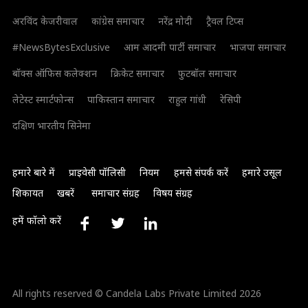
अरविंद केजरीवाल
कांग्रेस समाचार
नरेंद्र मोदी
ट्रैवल टिप्स
#NewsBytesExclusive
आम आदमी पार्टी समाचार
भाजपा समाचार
बॉक्स ऑफिस कलेक्शन
क्रिकेट समाचार
फुटबॉल समाचार
लेटेस्ट स्मार्टफोन्स
पाकिस्तान समाचार
राहुल गांधी
रेसिपी
दक्षिण भारतीय सिनेमा
हमारे बारे में
प्राइवेसी पॉलिसी
नियम
हमसे संपर्क करें
हमारे उसूल
शिकायत
खबरें
समाचार संग्रह
विषय संग्रह
हमें फॉलो करें
All rights reserved © Candela Labs Private Limited 2026