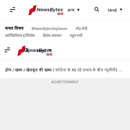
अन्य
Hindi
चर्चित विषय
#NewsBytesExplainer
नरेंद्र मोदी
आर्टिफिशियल इंटेलिजेंस
क्रिकेट समाचार
राहुल गांधी
Hindi
होम
/
खबरें
/
खेलकूद की खबरें
/
कोरोना के बढ़ रहे प्रभाव के बीच न्यूजीलैंड क्रिकेट ने अपने कार्यक्रम में बदलाव किए
ADVERTISEMENT