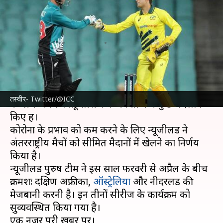
न्यूजीलैंड क्रिकेट ने अपने कार्यक्रम में
बदलाव किए
लेखन
Jan 27, 2022
03:37 pm
अंकित पसबोला
क्या है खबर?
न्यूजीलैंड क्रिकेट
बोर्ड (NZC) ने कोरोना के बड़े रहे प्रभाव
तस्वीर- Twitter/@ICC
के बीच अपने घरेलू सीरीज के कार्यक्रम में कुछ बदलाव
किए हैं।
कोरोना के प्रभाव को कम करने के लिए न्यूजीलैंड ने
अंतरराष्ट्रीय मैचों को सीमित मैदानों में खेलने का निर्णय
किया है।
न्यूजीलैंड पुरुष टीम ने इस साल फरवरी से अप्रैल के बीच
क्रमशः दक्षिण अफ्रीका,
ऑस्ट्रेलिया
और नीदरलैंड की
मेजबानी करनी है। इन तीनों सीरीज के कार्यक्रम को
सुव्यवस्थित किया गया है।