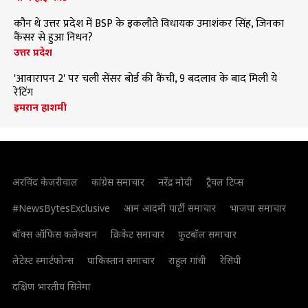
कौन थे उत्तर प्रदेश में BSP के इकलौते विधायक उमाशंकर सिंह, जिनका
कैंसर से हुआ निधन?
उत्तर प्रदेश
'आवारापन 2' पर चली सेंसर बोर्ड की कैंची, 9 बदलाव के बाद मिली ये
रेटिंग
इमरान हाशमी
अरविंद केजरीवाल
कांग्रेस समाचार
नरेंद्र मोदी
ट्रैवल टिप्स
#NewsBytesExclusive
आम आदमी पार्टी समाचार
भाजपा समाचार
बॉक्स ऑफिस कलेक्शन
क्रिकेट समाचार
फुटबॉल समाचार
लेटेस्ट स्मार्टफोन्स
पाकिस्तान समाचार
राहुल गांधी
रेसिपी
दक्षिण भारतीय सिनेमा