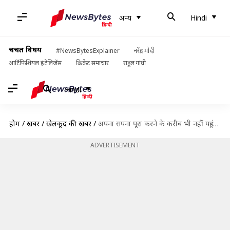
अन्य
Hindi
चर्चित विषय
#NewsBytesExplainer
नरेंद्र मोदी
आर्टिफिशियल इंटेलिजेंस
क्रिकेट समाचार
राहुल गांधी
Hindi
होम
/
खबरें
/
खेलकूद की खबरें
/
अपना सपना पूरा करने के करीब भी नहीं पहुंचा हूं- यशस्वी जायसवाल
ADVERTISEMENT