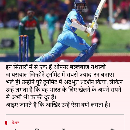
नहीं पहुंचा हूं- यशस्वी जायसवाल
लेखन
Feb 13, 2020
02:19 pm
Neeraj Pandey
क्या है खबर?
भले ही भारतीय टीम ICC अंडर-19 विश्व का खिताब नहीं
जीत सकी, लेकिन इस टूर्नामेंट ने भविष्य के कई सितारे
दिए हैं।
इन सितारों में से एक हैं ओपनर बल्लेबाज यशस्वी
जायसवाल जिन्होंने टूर्नामेंट में सबसे ज़्यादा रन बनाए।
भले ही उन्होंने पूरे टूर्नामेंट में अदभुत प्रदर्शन किया, लेकिन
उन्हें लगता है कि वह भारत के लिए खेलने के अपने सपने
से अभी भी काफी दूर हैं।
प्रेशर