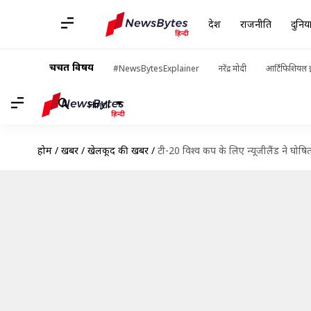
देश
राजनीति
दुनिय
चर्चित विषय
#NewsBytesExplainer
नरेंद्र मोदी
आर्टिफिशियल इ
Hindi
होम
/
खबरें
/
खेलकूद की खबरें
/
टी-20 विश्व कप के लिए न्यूजीलैंड ने घोषि