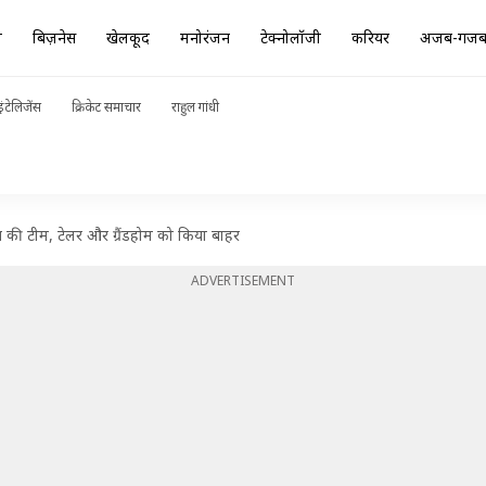
ा
बिज़नेस
खेलकूद
मनोरंजन
टेक्नोलॉजी
करियर
अजब-गज
ंटेलिजेंस
क्रिकेट समाचार
राहुल गांधी
त की टीम, टेलर और ग्रैंडहोम को किया बाहर
ADVERTISEMENT