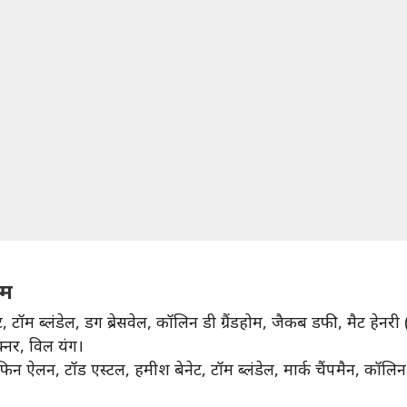
ीम
म ब्लंडेल, डग ब्रेसवेल, कॉलिन डी ग्रैंडहोम, जैकब डफी, मैट हेनरी 
क्नर, विल यंग।
 ऐलन, टॉड एस्टल, हमीश बेनेट, टॉम ब्लंडेल, मार्क चैंपमैन, कॉलिन डी 