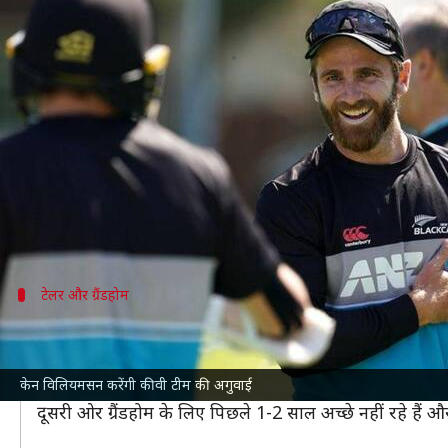
टी-20 विश्व कप के लिए न्यूजीलैंड ने 
लेखन
Aug 09, 2021
11:26 pm
Neeraj Pandey
क्या है खबर?
न्यूजीलैंड क्रिकेट बोर्ड (NZC) ने अक्टूबर-नवंबर में होने
अपनी टीम घोषित करने वाली न्यूजीलैंड पहली टीम बन गई ह
एशिया में टी-20 विश्व कप होने को ध्यान में रखते हुए न्यूजील
टेलर और ग्रैंडहोम
टेलर और ग्रैंडहोम को नहीं मिली टी-20 विश्व कप
न्यूजीलैंड के लिए 102 टी-20 अंतरराष्ट्रीय मुकाबले खेल चुके 
लिए अपना आखिरी टी-20 मैच खेला था।
केन विलियमसन करेंगी कीवी टीम की अगुवाई
दूसरी ओर ग्रैंडहोम के लिए पिछले 1-2 साल अच्छे नहीं रहे हैं और