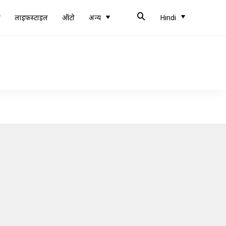
ब
लाइफस्टाइल
ऑटो
अन्य
Hindi