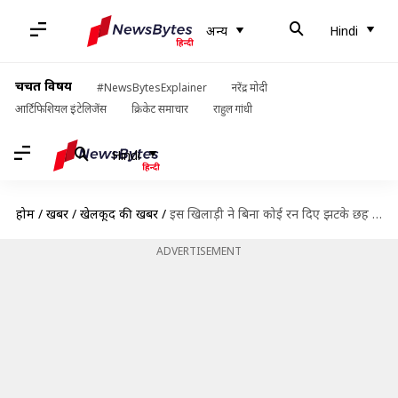
अन्य
Hindi
चर्चित विषय
#NewsBytesExplainer
नरेंद्र मोदी
आर्टिफिशियल इंटेलिजेंस
क्रिकेट समाचार
राहुल गांधी
Hindi
होम
/
खबरें
/
खेलकूद की खबरें
/
इस खिलाड़ी ने बिना कोई रन दिए झटके छह विकेट, बनाया टी-20 विश्व रिकॉर्ड
ADVERTISEMENT