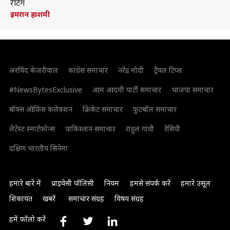
रेटिंग
इमरान हाशमी
अरविंद केजरीवाल
कांग्रेस समाचार
नरेंद्र मोदी
ट्रैवल टिप्स
#NewsBytesExclusive
आम आदमी पार्टी समाचार
भाजपा समाचार
बॉक्स ऑफिस कलेक्शन
क्रिकेट समाचार
फुटबॉल समाचार
लेटेस्ट स्मार्टफोन्स
पाकिस्तान समाचार
राहुल गांधी
रेसिपी
दक्षिण भारतीय सिनेमा
हमारे बारे में
प्राइवेसी पॉलिसी
नियम
हमसे संपर्क करें
हमारे उसूल
शिकायत
खबरें
समाचार संग्रह
विषय संग्रह
हमें फॉलो करें