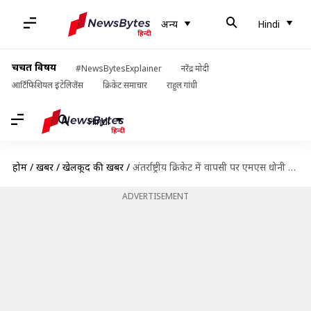
अन्य
Hindi
चर्चित विषय
#NewsBytesExplainer
नरेंद्र मोदी
आर्टिफिशियल इंटेलिजेंस
क्रिकेट समाचार
राहुल गांधी
Hindi
होम
/
खबरें
/
खेलकूद की खबरें
/
अंतर्राष्ट्रीय क्रिकेट में वापसी पर एमएस धोनी ने तोड़ी चुप्पी, जानें क्या कुछ कहा
ADVERTISEMENT