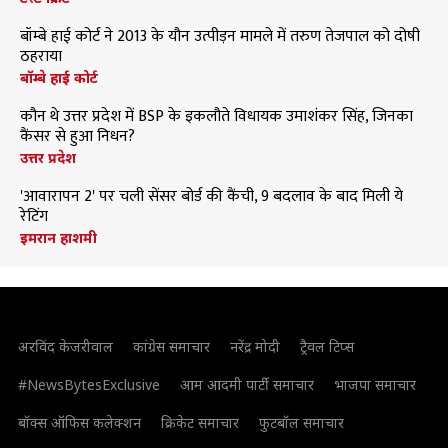
बॉम्बे हाई कोर्ट ने 2013 के यौन उत्पीड़न मामले में तरुण तेजपाल को दोषी
ठहराया
बॉम्बे हाई कोर्ट
कौन थे उत्तर प्रदेश में BSP के इकलौते विधायक उमाशंकर सिंह, जिनका
कैंसर से हुआ निधन?
उत्तर प्रदेश
'आवारापन 2' पर चली सेंसर बोर्ड की कैंची, 9 बदलाव के बाद मिली ये
रेटिंग
इमरान हाशमी
अरविंद केजरीवाल
कांग्रेस समाचार
नरेंद्र मोदी
ट्रैवल टिप्स
#NewsBytesExclusive
आम आदमी पार्टी समाचार
भाजपा समाचार
बॉक्स ऑफिस कलेक्शन
क्रिकेट समाचार
फुटबॉल समाचार