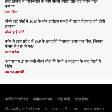
टेस्ट क्रिकेट में पाकिस्तान के लिए सबसे ज्यादा जीत दर्ज करने वाले
कप्तान
टेस्ट क्रिकेट
बॉम्बे हाई कोर्ट ने 2013 के यौन उत्पीड़न मामले में तरुण तेजपाल को दोषी
ठहराया
बॉम्बे हाई कोर्ट
कौन थे उत्तर प्रदेश में BSP के इकलौते विधायक उमाशंकर सिंह, जिनका
कैंसर से हुआ निधन?
उत्तर प्रदेश
'आवारापन 2' पर चली सेंसर बोर्ड की कैंची, 9 बदलाव के बाद मिली ये
रेटिंग
इमरान हाशमी
अरविंद केजरीवाल
कांग्रेस समाचार
नरेंद्र मोदी
ट्रैवल टिप्स
#NewsBytesExclusive
आम आदमी पार्टी समाचार
भाजपा समाचार