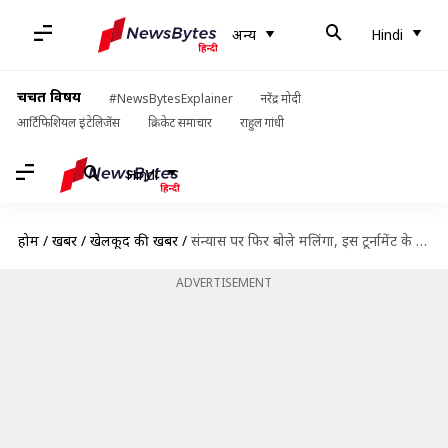
अन्य
Hindi
चर्चित विषय
#NewsBytesExplainer
नरेंद्र मोदी
आर्टिफिशियल इंटेलिजेंस
क्रिकेट समाचार
राहुल गांधी
Hindi
होम
/
खबरें
/
खेलकूद की खबरें
/
संन्यास पर फिर बोले मलिंगा, इस टूर्नामेंट के बाद ले सकते हैं संन्यास
ADVERTISEMENT