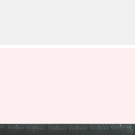
किंग्स इलेवन पंजाब ने BCCI से की