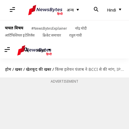
अन्य
Hindi
चर्चित विषय
#NewsBytesExplainer
नरेंद्र मोदी
आर्टिफिशियल इंटेलिजेंस
क्रिकेट समाचार
राहुल गांधी
Hindi
होम
/
खबरें
/
खेलकूद की खबरें
/
किंग्स इलेवन पंजाब ने BCCI से की मांग, IPL के सभी मैचों से पहले हो राष्‍ट्रगान
ADVERTISEMENT