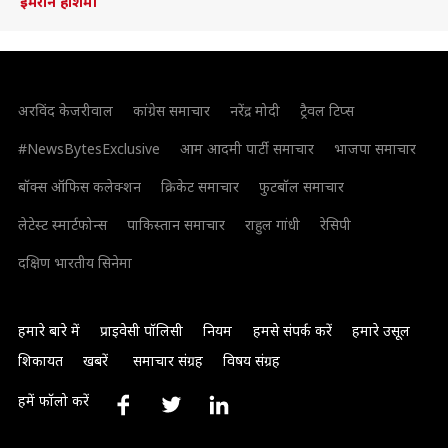
इमरान हाशमी
अरविंद केजरीवाल
कांग्रेस समाचार
नरेंद्र मोदी
ट्रैवल टिप्स
#NewsBytesExclusive
आम आदमी पार्टी समाचार
भाजपा समाचार
बॉक्स ऑफिस कलेक्शन
क्रिकेट समाचार
फुटबॉल समाचार
लेटेस्ट स्मार्टफोन्स
पाकिस्तान समाचार
राहुल गांधी
रेसिपी
दक्षिण भारतीय सिनेमा
हमारे बारे में
प्राइवेसी पॉलिसी
नियम
हमसे संपर्क करें
हमारे उसूल
शिकायत
खबरें
समाचार संग्रह
विषय संग्रह
हमें फॉलो करें