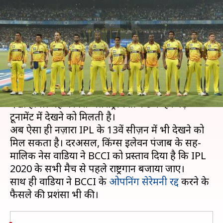
मांग, IPL के सभी मैचों से पहले हो
राष्‍ट्रगान
लेखन
Nov 08, 2019
12:25 pm
मोहम्मद वाहिद
क्या है खबर?
आपने अक्सर अंतर्राष्ट्रीय क्रिकेट मैच से पहले राष्ट्रगान होते
देखा होगा। यह परंपरा अंतर्राष्ट्रीय क्रिकेट के हर बड़े
टूर्नामेंट में देखने को मिलती है।
अब ऐसा ही नज़ारा IPL के 13वें सीज़न में भी देखने को
मिल सकता है। दरअसल, किंग्स इलेवन पंजाब के सह-
मालिक नेस वाडिया ने BCCI को प्रस्ताव दिया है कि IPL
2020 के सभी मैच से पहले राष्ट्रगान बजाया जाए।
साथ ही वाडिया ने BCCI के
ओपनिंग सेरेमनी रद्द
करने के