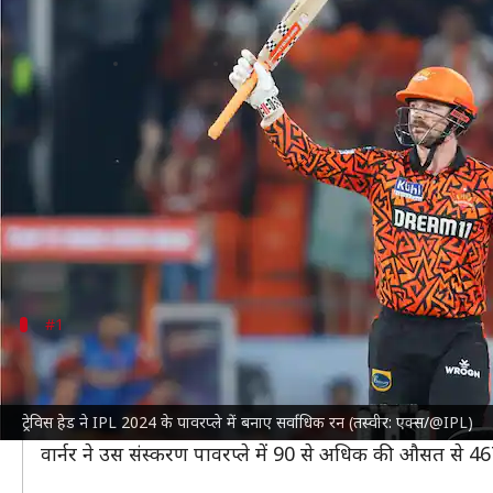
IPL के एक संस्करण में इन बल्लेबाजों ने 
लेखन
May 25, 2024
04:34 pm
भारत शर्मा
क्या है खबर?
सनराइजर्स हैदराबाद
(SRH) के सलामी बल्लेबाज ट्रेविस हेड
वह इस लीग के इतिहास में एक संस्करण में पावरप्ले के दौरान 4
हेड ने चेपॉक में खेले गए क्वालीफायर-2 में यह उपलब्धि हा
#1
डेविड वार्नर (467 रन, IPL 2016)
IPL 2016
डेविड वार्नर
के लिए यादगार रहा था। वार्नर के प्रद
ट्रेविस हेड ने IPL 2024 के पावरप्ले में बनाए सर्वाधिक रन (तस्वीर: एक्स/@IPL)
वार्नर ने SRH की कप्तानी करते हुए 848 रन बनाए थे। वह सर्वा
वार्नर ने उस संस्करण पावरप्ले में 90 से अधिक की औसत से 