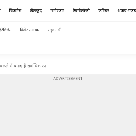
ा
बिज़नेस
खेलकूद
मनोरंजन
टेक्नोलॉजी
करियर
अजब-गज
ंटेलिजेंस
क्रिकेट समाचार
राहुल गांधी
रप्ले में बनाए हैं सर्वाधिक रन
ADVERTISEMENT