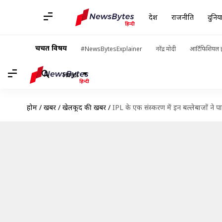
देश
राजनीति
दुनिय
चर्चित विषय
#NewsBytesExplainer
नरेंद्र मोदी
आर्टिफिशियल इ
Hindi
होम
/
खबरें
/
खेलकूद की खबरें
/
IPL के एक संस्करण में इन बल्लेबाजों ने पाव