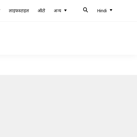
ब
लाइफस्टाइल
ऑटो
अन्य
Hindi