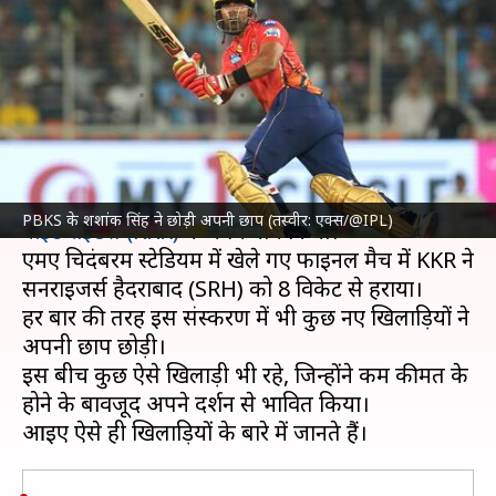
खिलाड़ियों ने अपने प्रदर्शन से किया
प्रभावित
लेखन
May 27, 2024
01:42 pm
अंकित पसबोला
क्या है खबर?
इंडियन प्रीमियर लीग (IPL) 2024
का खिताब
कोलकाता
PBKS के शशांक सिंह ने छोड़ी अपनी छाप (तस्वीर: एक्स/@IPL)
नाइट राइडर्स (KKR)
ने अपने नाम किया।
एमए चिदंबरम स्टेडियम में खेले गए फाइनल मैच में KKR ने
सनराइजर्स हैदराबाद (SRH) को 8 विकेट से हराया।
हर बार की तरह इस संस्करण में भी कुछ नए खिलाड़ियों ने
अपनी छाप छोड़ी।
इस बीच कुछ ऐसे खिलाड़ी भी रहे, जिन्होंने कम कीमत के
होने के बावजूद अपने प्रदर्शन से प्रभावित किया।