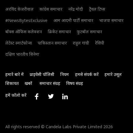
अरविंद केजरीवाल
कांग्रेस समाचार
नरेंद्र मोदी
ट्रैवल टिप्स
#NewsBytesExclusive
आम आदमी पार्टी समाचार
भाजपा समाचार
बॉक्स ऑफिस कलेक्शन
क्रिकेट समाचार
फुटबॉल समाचार
लेटेस्ट स्मार्टफोन्स
पाकिस्तान समाचार
राहुल गांधी
रेसिपी
दक्षिण भारतीय सिनेमा
हमारे बारे में
प्राइवेसी पॉलिसी
नियम
हमसे संपर्क करें
हमारे उसूल
शिकायत
खबरें
समाचार संग्रह
विषय संग्रह
हमें फॉलो करें
All rights reserved © Candela Labs Private Limited 2026