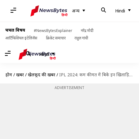
अन्य
Hindi
चर्चित विषय
#NewsBytesExplainer
नरेंद्र मोदी
आर्टिफिशियल इंटेलिजेंस
क्रिकेट समाचार
राहुल गांधी
Hindi
होम
/
खबरें
/
खेलकूद की खबरें
/
IPL 2024: कम कीमत में बिके इन खिलाड़ियों ने अपने प्रदर्शन से किया प्रभावित
ADVERTISEMENT