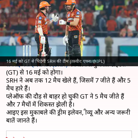
की ड्रीम इलेवन, प्रीव्यू और अहम
आंकड़े
लेखन
May 15, 2024
10:30 am
अंकित पसबोला
क्या है खबर?
इंडियन प्रीमियर लीग (IPL) 2024
के 66वें मैच में
16 मई को GT से भिड़ेगी SRH की टीम (तस्वीर: एक्स/@IPL)
सनराइजर्स हैदराबाद (SRH)
का सामना गुजरात टाइटंस
(GT) से 16 मई को होगा।
SRH ने अब तक 12 मैच खेले हैं, जिसमें 7 जीते हैं और 5
मैच हारे हैं।
प्लेऑफ की दौड़ से बाहर हो चुकी GT ने 5 मैच जीते हैं
और 7 मैचों में शिकस्त झेली है।
आइए इस मुकाबले की ड्रीम इलेवन, प्रीव्यू और अन्य जरूरी