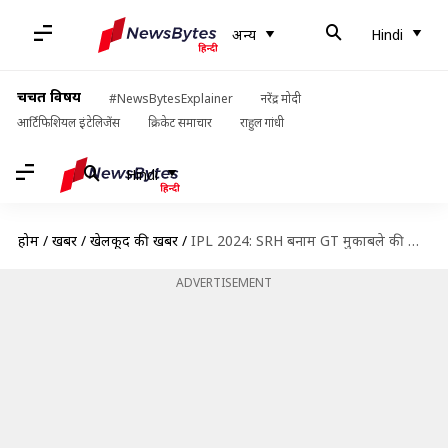
अन्य
Hindi
चर्चित विषय
#NewsBytesExplainer
नरेंद्र मोदी
आर्टिफिशियल इंटेलिजेंस
क्रिकेट समाचार
राहुल गांधी
Hindi
होम
/
खबरें
/
खेलकूद की खबरें
/
IPL 2024: SRH बनाम GT मुकाबले की ड्रीम इलेवन, प्रीव्यू और अहम आंकड़े
ADVERTISEMENT