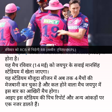
की पिच रिपोर्ट, जानिए सवाई मानसिंह
स्टेडियम जयपुर के आंकड़े
लेखन
May 14, 2023
07:30 am
अंकित पसबोला
क्या है खबर?
इंडियन प्रीमियर लीग (IPL)
2023 के 60वें मैच में
राजस्थान
रविवार को RCB से भिड़ेगी RR (तस्वीर: ट्विटर/@IPL)
रॉयल्स (RR)
का सामना रॉयल चैलेंजर्स बैंगलोर (RCB) से
होना है।
यह मैच रविवार (14 मई) को जयपुर के सवाई मानसिंह
स्टेडियम में खेला जाएगा।
यह स्टेडियम मौजूदा सीजन में अब तक 4 मैचों की
मेजबानी कर चुका है और कल होने वाला मैच जयपुर में
इस बार का आखिरी मैच होगा।
आइए इस स्टेडियम की पिच रिपोर्ट और अन्य आंकड़ों पर