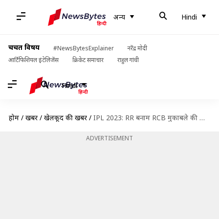
अन्य
Hindi
चर्चित विषय
#NewsBytesExplainer
नरेंद्र मोदी
आर्टिफिशियल इंटेलिजेंस
क्रिकेट समाचार
राहुल गांधी
Hindi
होम
/
खबरें
/
खेलकूद की खबरें
/
IPL 2023: RR बनाम RCB मुकाबले की पिच रिपोर्ट, जानिए सवाई मानसिंह स्टेडियम जयपुर के आंकड़े
ADVERTISEMENT