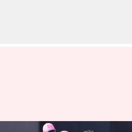
IPL 2023: RR बनाम RCB मुकाबले