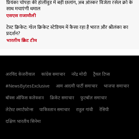
प्रियंका चोपड़ा की हॉलीवुड में बड़ी छलांग, अब ऑस्कर विजेता रसेल क्रो के
साथ मचाएंगी धमाल
एसएस राजामौली
टेस्ट क्रिकेट: गॉल क्रिकेट स्टेडियम में कैसा रहा है भारत और श्रीलंका का
प्रदर्शन?
भारतीय क्रिकेट टीम
अरविंद केजरीवाल
कांग्रेस समाचार
नरेंद्र मोदी
ट्रैवल टिप्स
#NewsBytesExclusive
आम आदमी पार्टी समाचार
भाजपा समाचार
बॉक्स ऑफिस कलेक्शन
क्रिकेट समाचार
फुटबॉल समाचार
लेटेस्ट स्मार्टफोन्स
पाकिस्तान समाचार
राहुल गांधी
रेसिपी
दक्षिण भारतीय सिनेमा