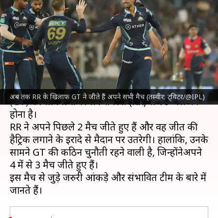
की ड्रीम इलेवन, प्रीव्यू और अहम
आंकड़े
लेखन
Apr 15, 2023
04:09 pm
अंकित पसबोला
क्या है खबर?
इंडियन प्रीमियर लीग (IPL)
के 23वें मैच में
गुजरात टाइटंस
अब तक RR के खिलाफ GT ने जीते हैं अपने सभी मैच (तस्वीर: ट्विटर/@IPL)
(GT)
का सामना राजस्थान रॉयल्स (RR) से 16 अप्रैल को
होना है।
RR ने अपने पिछले 2 मैच जीते हुए हैं और वह जीत की
हैट्रिक लगाने के इरादे से मैदान पर उतरेगी। हालांकि, उनके
सामने GT की कठिन चुनौती रहने वाली है, जिन्होंनेअपने
4 में से 3 मैच जीते हुए हैं।
इस मैच से जुड़े जरुरी आंकड़े और संभावित टीम के बारे में