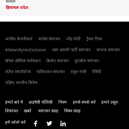
घायल
हिमाचल प्रदेश
अरविंद केजरीवाल
कांग्रेस समाचार
नरेंद्र मोदी
ट्रैवल टिप्स
#NewsBytesExclusive
आम आदमी पार्टी समाचार
भाजपा समाचार
बॉक्स ऑफिस कलेक्शन
क्रिकेट समाचार
फुटबॉल समाचार
लेटेस्ट स्मार्टफोन्स
पाकिस्तान समाचार
राहुल गांधी
रेसिपी
दक्षिण भारतीय सिनेमा
हमारे बारे में
प्राइवेसी पॉलिसी
नियम
हमसे संपर्क करें
हमारे उसूल
शिकायत
खबरें
समाचार संग्रह
विषय संग्रह
हमें फॉलो करें