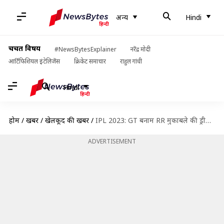
अन्य
Hindi
चर्चित विषय
#NewsBytesExplainer
नरेंद्र मोदी
आर्टिफिशियल इंटेलिजेंस
क्रिकेट समाचार
राहुल गांधी
Hindi
होम
/
खबरें
/
खेलकूद की खबरें
/
IPL 2023: GT बनाम RR मुकाबले की ड्रीम इलेवन, प्रीव्यू और अहम आंकड़े
ADVERTISEMENT