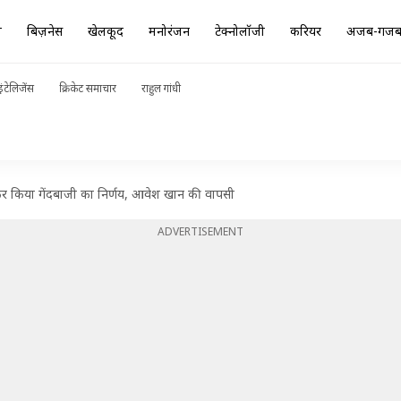
ा
बिज़नेस
खेलकूद
मनोरंजन
टेक्नोलॉजी
करियर
अजब-गज
ंटेलिजेंस
क्रिकेट समाचार
राहुल गांधी
किया गेंदबाजी का निर्णय, आवेश खान की वापसी
ADVERTISEMENT