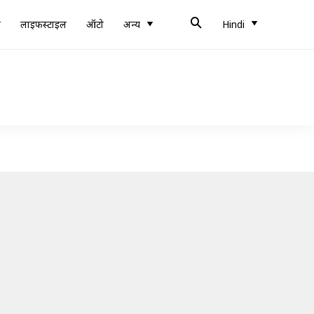
ब
लाइफस्टाइल
ऑटो
अन्य
Hindi