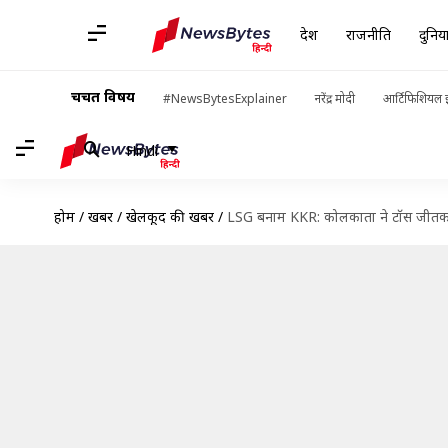
देश
राजनीति
दुनिय
चर्चित विषय
#NewsBytesExplainer
नरेंद्र मोदी
आर्टिफिशियल इ
Hindi
होम
/
खबरें
/
खेलकूद की खबरें
/
LSG बनाम KKR: कोलकाता ने टॉस जीतकर 