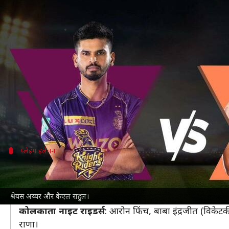
LSG बनाम KKR: कोलकाता ने टॉस जीत
लेखन
May 07, 2022
07:14 pm
अंकित पसबोला
क्या है खबर?
इंडियन प्रीमियर लीग
(IPL) 2022 के 53वें मैच में कोलकाता
फैसला किया है।
KKR से उमेश यादव मैच फिट नहीं है और आज का मैच नहीं खेल
प्लेइंग इलेवन
ऐसी है दोनों टीमों की प्लेइंग इलेवन
लखनऊ सुपर जायंट्स
: क्विंटन डी कॉक (विकेटकीपर), केएल रा
श्रेयस अय्यर और केएल राहुल।
और मोहसिन खान
कोलकाता नाइट राइडर्स
: आरोन फिंच, बाबा इंद्रजीत (विकेटक
राणा।