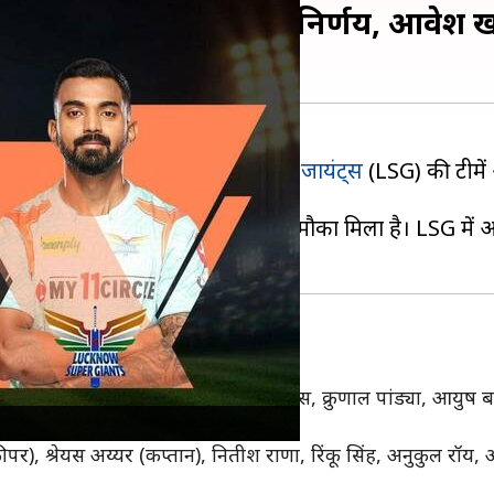
कर किया गेंदबाजी का निर्णय, आवेश 
 नाइट राइडर्स (KKR) और
लखनऊ सुपर जायंट्स
(LSG) की टीमें
ेंगे। उनके स्थान पर हर्षित राणा को मौका मिला है। LSG में
हुल (कप्तान), दीपक हूडा, मार्कस स्टोइनिस, क्रुणाल पांड्या, आयुष 
ीपर), श्रेयस अय्यर (कप्तान), नितीश राणा, रिंकू सिंह, अनुकुल रॉय, 