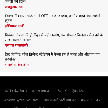
जनता का दिल?
राजकुमार राव
फिल्म 'मैं वापस आऊंगा' ने OTT पर दी दस्तक, जानिए कहां उठा सकेंगे
लुत्फ
इम्तियाज अली
प्रियंका चोपड़ा की हॉलीवुड में बड़ी छलांग, अब ऑस्कर विजेता रसेल क्रो के
साथ मचाएंगी धमाल
एसएस राजामौली
टेस्ट क्रिकेट: गॉल क्रिकेट स्टेडियम में कैसा रहा है भारत और श्रीलंका का
प्रदर्शन?
भारतीय क्रिकेट टीम
अरविंद केजरीवाल
कांग्रेस समाचार
नरेंद्र मोदी
ट्रैवल टिप्स
#NewsBytesExclusive
आम आदमी पार्टी समाचार
भाजपा समाचार