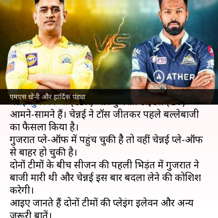
की पहले बल्लेबाजी, जानें दोनों टीमों
की प्लेइंंग इलेवन
लेखन
May 15, 2022
03:10 pm
अंकित पसबोला
क्या है खबर?
इंडियन प्रीमियर लीग
(IPL) 2022 के 62वें मुकाबले में
एमएस धोनी और हार्दिक पंड्या
चेन्नई सुपर किंग्स
(CSK) और गुजरात टाइटंस (GT)
आमने-सामने हैं। चेन्नई ने टॉस जीतकर पहले बल्लेबाजी
का फैसला किया है।
गुजरात प्ले-ऑफ में पहुंच चुकी हैै तो वहीं चेन्नई प्ले-ऑफ
से बाहर हो चुकी है।
दोनों टीमों के बीच सीजन की पहली भिड़ंत में गुजरात ने
बाजी मारी थी और चेन्नई इस बार बदला लेने की कोशिश
करेगी।
आइए जानते हैं दोनों टीमों की प्लेइंग इलेवन और अन्य