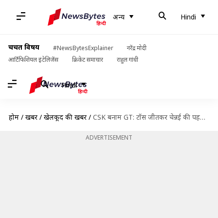
अन्य
Hindi
चर्चित विषय
#NewsBytesExplainer
नरेंद्र मोदी
आर्टिफिशियल इंटेलिजेंस
क्रिकेट समाचार
राहुल गांधी
Hindi
होम
/
खबरें
/
खेलकूद की खबरें
/
CSK बनाम GT: टॉस जीतकर चेन्नई की पहले बल्लेबाजी, जानें दोनों टीमों की प्लेइंंग इलेवन
ADVERTISEMENT