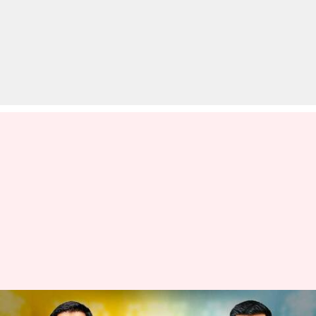
CSK बनाम GT: टॉस जीतकर चेन्नई