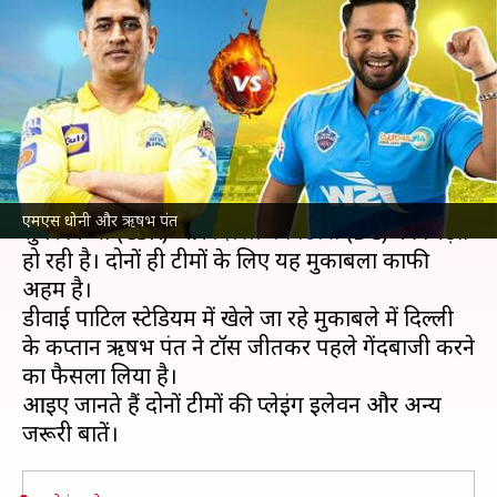
की पहले गेंदबाजी, जानें दोनों टीमों की
प्लेइंग इलेवन
लेखन
May 08, 2022
07:07 pm
Neeraj Pandey
क्या है खबर?
इंडियन प्रीमियर लीग
(IPL) 2022 के 55वें मैच में चेन्नई
एमएस धोनी और ऋषभ पंत
सुपर किंग्स (CSK) और
दिल्ली कैपिटल्स
(DC) की भिड़ंत
हो रही है। दोनों ही टीमों के लिए यह मुकाबला काफी
अहम है।
डीवाई पाटिल स्टेडियम में खेले जा रहे मुकाबले में दिल्ली
के कप्तान ऋषभ पंत ने टॉस जीतकर पहले गेंदबाजी करने
का फैसला लिया है।
आइए जानते हैं दोनों टीमों की प्लेइंग इलेवन और अन्य