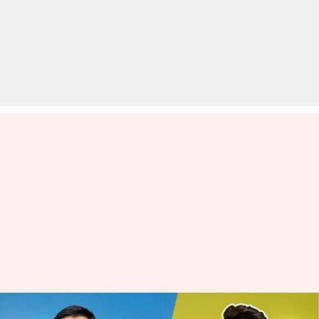
CSK बनाम DC: टॉस जीतकर दिल्ली