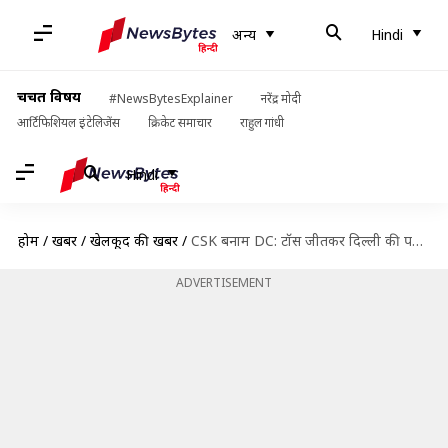
अन्य
Hindi
चर्चित विषय
#NewsBytesExplainer
नरेंद्र मोदी
आर्टिफिशियल इंटेलिजेंस
क्रिकेट समाचार
राहुल गांधी
Hindi
होम
/
खबरें
/
खेलकूद की खबरें
/
CSK बनाम DC: टॉस जीतकर दिल्ली की पहले गेंदबाजी, जानें दोनों टीमों की प्लेइंग इलेवन
ADVERTISEMENT