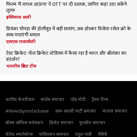
फिल्म 'मैं वापस आऊंगा' ने OTT पर दी दस्तक, जानिए कहां उठा सकेंगे
लुत्फ
इम्तियाज अली
प्रियंका चोपड़ा की हॉलीवुड में बड़ी छलांग, अब ऑस्कर विजेता रसेल क्रो के
साथ मचाएंगी धमाल
एसएस राजामौली
टेस्ट क्रिकेट: गॉल क्रिकेट स्टेडियम में कैसा रहा है भारत और श्रीलंका का
प्रदर्शन?
भारतीय क्रिकेट टीम
अरविंद केजरीवाल
कांग्रेस समाचार
नरेंद्र मोदी
ट्रैवल टिप्स
#NewsBytesExclusive
आम आदमी पार्टी समाचार
भाजपा समाचार
बॉक्स ऑफिस कलेक्शन
क्रिकेट समाचार
फुटबॉल समाचार
लेटेस्ट स्मार्टफोन्स
पाकिस्तान समाचार
राहुल गांधी
रेसिपी