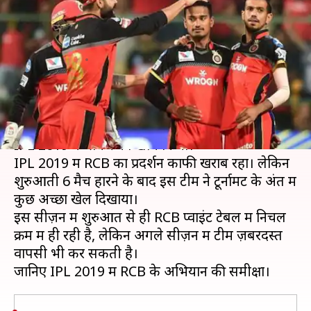
ये गलतियां, सफलता के लिए करने
होंगे सुधार
लेखन
May 06, 2019
03:25 pm
मोहम्मद वाहिद
क्या है खबर?
बीते शनिवार को रॉयल चैलेंजर्स बैंगलोर ने जीत के साथ
IPL 2019 के सफर को खत्म किया।
IPL 2019 में RCB का प्रदर्शन काफी खराब रहा। लेकिन
शुरुआती 6 मैच हारने के बाद इस टीम ने टूर्नामेंट के अंत में
कुछ अच्छा खेल दिखाया।
इस सीज़न में शुरुआत से ही RCB प्वाइंट टेबल में निचल
क्रम में ही रही है, लेकिन अगले सीज़न में टीम ज़बरदस्त
वापसी भी कर सकती है।