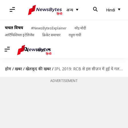
अन्य
Hindi
चर्चित विषय
#NewsBytesExplainer
नरेंद्र मोदी
आर्टिफिशियल इंटेलिजेंस
क्रिकेट समाचार
राहुल गांधी
Hindi
होम
/
खबरें
/
खेलकूद की खबरें
/
IPL 2019: RCB से इस सीज़न में हुई ये गलतियां, सफलता के लिए करने होंगे सुधार
ADVERTISEMENT