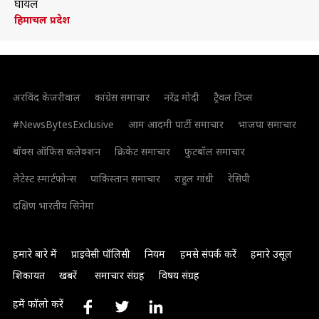
घायल
हिमाचल प्रदेश
अरविंद केजरीवाल
कांग्रेस समाचार
नरेंद्र मोदी
ट्रैवल टिप्स
#NewsBytesExclusive
आम आदमी पार्टी समाचार
भाजपा समाचार
बॉक्स ऑफिस कलेक्शन
क्रिकेट समाचार
फुटबॉल समाचार
लेटेस्ट स्मार्टफोन्स
पाकिस्तान समाचार
राहुल गांधी
रेसिपी
दक्षिण भारतीय सिनेमा
हमारे बारे में
प्राइवेसी पॉलिसी
नियम
हमसे संपर्क करें
हमारे उसूल
शिकायत
खबरें
समाचार संग्रह
विषय संग्रह
हमें फॉलो करें