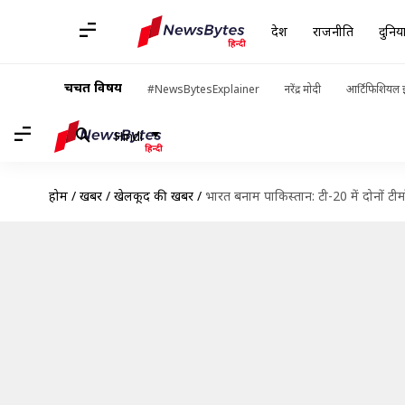
देश
राजनीति
दुनिय
चर्चित विषय
#NewsBytesExplainer
नरेंद्र मोदी
आर्टिफिशियल इ
Hindi
होम
/
खबरें
/
खेलकूद की खबरें
/
भारत बनाम पाकिस्तान: टी-20 में दोनों टीमों