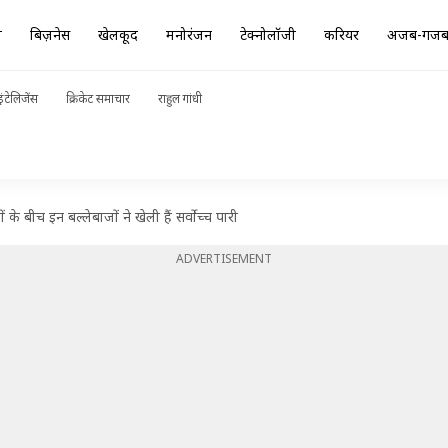
ा
बिज़नेस
खेलकूद
मनोरंजन
टेक्नोलॉजी
करियर
अजब-गज
ंटेलिजेंस
क्रिकेट समाचार
राहुल गांधी
 के बीच इन बल्लेबाजों ने खेली हैं सर्वोच्च पारी
ADVERTISEMENT