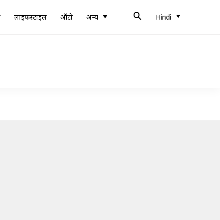
ब
लाइफस्टाइल
ऑटो
अन्य
Hindi