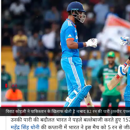
भारत बनाम पाकिस्तान: टी-20 में दोनों टी
लेखन
Jun 08, 2024
09:29 pm
अंकित पसबोला
क्या है खबर?
टी-20 विश्व कप 2024
में
भारतीय क्रिकेट टीम
अब पाकिस्तान
इस संस्करण में भारत ने अपने पहले मैच में आयरलैंड को 8
ऐसे में न्यूयॉर्क के नसाउ अंतरराष्ट्रीय क्रिकेट स्टेडियम में 
#4
गौतम गंभीर (75 रन, 2007)
पूर्व सलामी बल्लेबाज
गौतम गंभीर
ने 2007 में जोहान्सबर्ग मे
विराट कोहली ने पाकिस्तान के खिलाफ खेली है नाबाद 82 रन की पारी (तस्वीर: ए
बाएं हाथ के इस पूर्व बल्लेबाज ने 54 गेंदों पर 8 चौकों और 2
उनकी पारी की बदौलत भारत ने पहले बल्लेबाजी करते हुए 15
महेंद्र सिंह धोनी
की कप्तानी में भारत ने इस मैच को 5 रन से ज