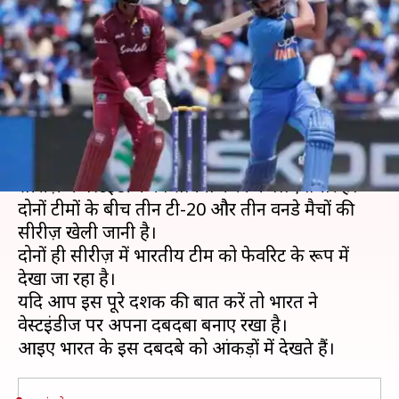
खिलाफ भारत का रहा है दबदबा,
जानिए आंकड़े
लेखन
Dec 04, 2019
09:00 pm
Neeraj Pandey
क्या है खबर?
भारतीय क्रिकेट टीम छह दिसंबर से लिमिटेड ओवर्स की
सीरीज़ में वेस्टइंडीज का सामना करने के लिए तैयार है।
दोनों टीमों के बीच तीन टी-20 और तीन वनडे मैचों की
सीरीज़ खेली जानी है।
दोनों ही सीरीज़ में भारतीय टीम को फेवरिट के रूप में
देखा जा रहा है।
यदि आप इस पूरे दशक की बात करें तो भारत ने
वेस्टइंडीज पर अपना दबदबा बनाए रखा है।