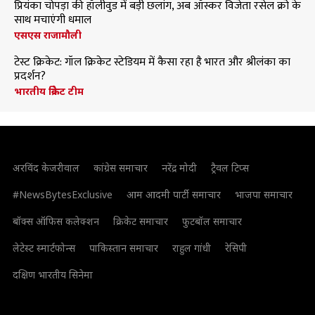
प्रियंका चोपड़ा की हॉलीवुड में बड़ी छलांग, अब ऑस्कर विजेता रसेल क्रो के
साथ मचाएंगी धमाल
एसएस राजामौली
टेस्ट क्रिकेट: गॉल क्रिकेट स्टेडियम में कैसा रहा है भारत और श्रीलंका का
प्रदर्शन?
भारतीय क्रिकेट टीम
अरविंद केजरीवाल
कांग्रेस समाचार
नरेंद्र मोदी
ट्रैवल टिप्स
#NewsBytesExclusive
आम आदमी पार्टी समाचार
भाजपा समाचार
बॉक्स ऑफिस कलेक्शन
क्रिकेट समाचार
फुटबॉल समाचार
लेटेस्ट स्मार्टफोन्स
पाकिस्तान समाचार
राहुल गांधी
रेसिपी
दक्षिण भारतीय सिनेमा