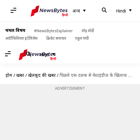
अन्य
Hindi
चर्चित विषय
#NewsBytesExplainer
नरेंद्र मोदी
आर्टिफिशियल इंटेलिजेंस
क्रिकेट समाचार
राहुल गांधी
Hindi
होम
/
खबरें
/
खेलकूद की खबरें
/
पिछले एक दशक से वेस्टइंडीज के खिलाफ भारत का रहा है दबदबा, जानिए आंकड़े
ADVERTISEMENT