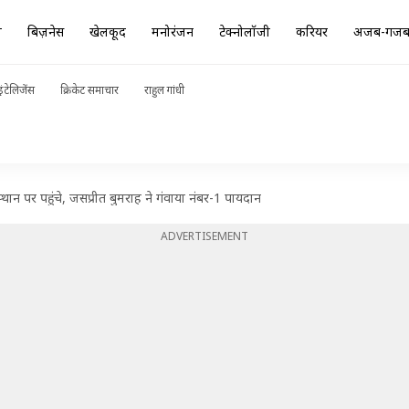
ा
बिज़नेस
खेलकूद
मनोरंजन
टेक्नोलॉजी
करियर
अजब-गज
ंटेलिजेंस
क्रिकेट समाचार
राहुल गांधी
्थान पर पहुंचे, जसप्रीत बुमराह ने गंवाया नंबर-1 पायदान
ADVERTISEMENT