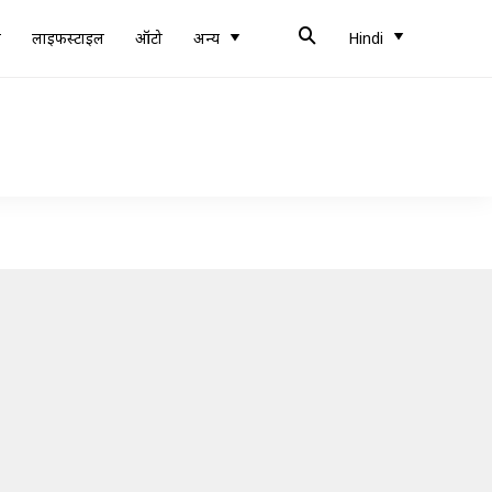
ब
लाइफस्टाइल
ऑटो
अन्य
Hindi