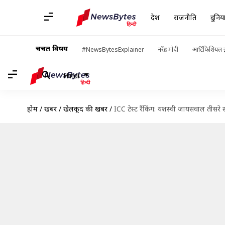
देश
राजनीति
दुनिय
चर्चित विषय
#NewsBytesExplainer
नरेंद्र मोदी
आर्टिफिशियल इ
Hindi
होम
/
खबरें
/
खेलकूद की खबरें
/
ICC टेस्ट रैंकिंग: यशस्वी जायसवाल तीसरे स