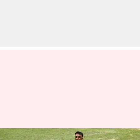
ICC रैंकिंग: रविचंद्रन अश्विन बने टेस्ट