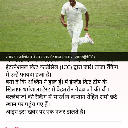
में नंबर एक गेंदबाज, बल्लेबाजों में
रोहित शर्मा को फायदा
लेखन
Mar 13, 2024
01:53 pm
अंकित पसबोला
क्या है खबर?
भारतीय क्रिकेट टीम
के दिग्गज गेंदबाज
रविचंद्रन अश्विन
रविचंद्रन अश्विन बने नंबर एक गेंदबाज (तस्वीर: एक्स/@ICC)
अब टेस्ट प्रारूप में शीर्ष रैंकिंग वाले गेंदबाज बन गए हैं।
इंटरनेशनल क्रिकेट काउंसिल (ICC) द्वारा जारी ताजा रैंकिंग
में उन्हें फायदा हुआ है।
बता दें कि अश्विन ने हाल ही में इंग्लैंड क्रिकेट टीम के
खिलाफ धर्मशाला टेस्ट में बेहतरीन गेंदबाजी की थी।
बल्लेबाजों की रैंकिंग में भारतीय कप्तान रोहित शर्मा छठे
स्थान पर पहुंच गए हैं।