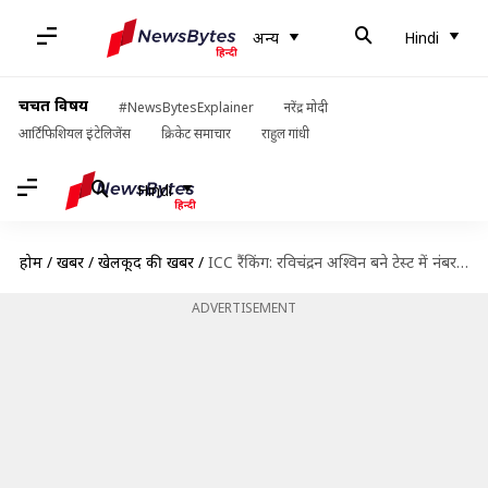
अन्य
Hindi
चर्चित विषय
#NewsBytesExplainer
नरेंद्र मोदी
आर्टिफिशियल इंटेलिजेंस
क्रिकेट समाचार
राहुल गांधी
Hindi
होम
/
खबरें
/
खेलकूद की खबरें
/
ICC रैंकिंग: रविचंद्रन अश्विन बने टेस्ट में नंबर एक गेंदबाज, बल्लेबाजों में रोहित शर्मा को फायदा
ADVERTISEMENT