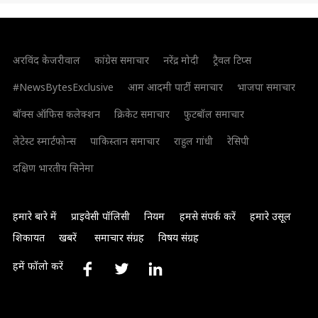
अरविंद केजरीवाल
कांग्रेस समाचार
नरेंद्र मोदी
ट्रैवल टिप्स
#NewsBytesExclusive
आम आदमी पार्टी समाचार
भाजपा समाचार
बॉक्स ऑफिस कलेक्शन
क्रिकेट समाचार
फुटबॉल समाचार
लेटेस्ट स्मार्टफोन्स
पाकिस्तान समाचार
राहुल गांधी
रेसिपी
दक्षिण भारतीय सिनेमा
हमारे बारे में
प्राइवेसी पॉलिसी
नियम
हमसे संपर्क करें
हमारे उसूल
शिकायत
खबरें
समाचार संग्रह
विषय संग्रह
हमें फॉलो करें