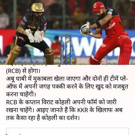
के खिलाफ कैसा रहा है विराट कोहली
का प्रदर्शन?
लेखन
Oct 21, 2020
01:45 pm
Neeraj Pandey
क्या है खबर?
इंडियन प्रीमियर लीग (IPL) के 39वें मुकाबले में कोलकाता
नाइटराइडर्स (KKR) का मुकाबला रॉयल चैलेंजर्स बैंगलोर
(RCB) से होगा।
अबू धाबी में मुकाबला खेला जाएगा और दोनों ही टीमें प्ले-
ऑफ में अपनी जगह पक्की करने के लिए खुद को मजबूत
करना चाहेंगी।
RCB के कप्तान विराट कोहली अपनी फॉर्म को जारी
रखना चाहेंगे। आइए जानते हैं कि KKR के खिलाफ अब