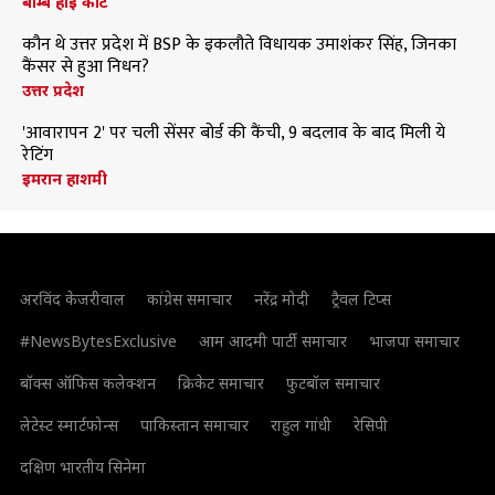
बॉम्बे हाई कोर्ट
कौन थे उत्तर प्रदेश में BSP के इकलौते विधायक उमाशंकर सिंह, जिनका
कैंसर से हुआ निधन?
उत्तर प्रदेश
'आवारापन 2' पर चली सेंसर बोर्ड की कैंची, 9 बदलाव के बाद मिली ये
रेटिंग
इमरान हाशमी
अरविंद केजरीवाल
कांग्रेस समाचार
नरेंद्र मोदी
ट्रैवल टिप्स
#NewsBytesExclusive
आम आदमी पार्टी समाचार
भाजपा समाचार
बॉक्स ऑफिस कलेक्शन
क्रिकेट समाचार
फुटबॉल समाचार
लेटेस्ट स्मार्टफोन्स
पाकिस्तान समाचार
राहुल गांधी
रेसिपी
दक्षिण भारतीय सिनेमा