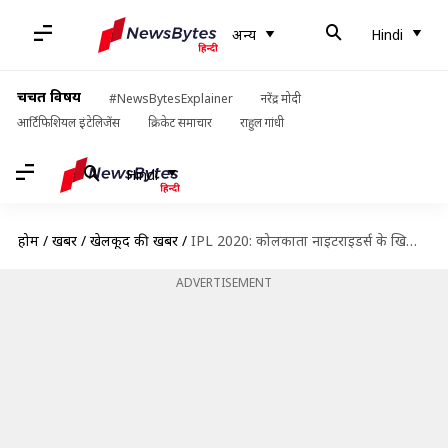
अन्य
Hindi
चर्चित विषय
#NewsBytesExplainer
नरेंद्र मोदी
आर्टिफिशियल इंटेलिजेंस
क्रिकेट समाचार
राहुल गांधी
Hindi
होम
/
खबरें
/
खेलकूद की खबरें
/
IPL 2020: कोलकाता नाइटराइडर्स के खिलाफ कैसा रहा है विराट कोहली का प्रदर्शन?
ADVERTISEMENT