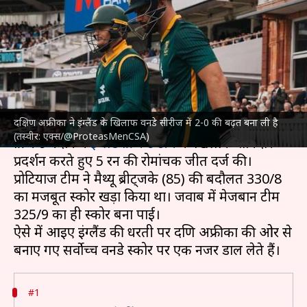
धरती पर वनडे में बनाए गए सर्वोच्च
स्कोर
लेखन
Sep 05, 2025
06:03 pm
भारत शर्मा
क्या है खबर?
दक्षिण अफ्रीका ने इंग्लैंड के खिलाफ वनडे सीरीज में 2-0 की बढ़त बना ली है
दक्षिण अफ्रीका क्रिकेट टीम
ने गुरुवार (4 सितंबर) को लॉर्ड्स
(तस्वीर: एक्स/@ProteasMenCSA)
क्रिकेट मैदान में
इंग्लैंड क्रिकेट टीम
के खिलाफ शानदार
प्रदर्शन करते हुए 5 रन की रोमांचक जीत दर्ज की।
प्रोटियाज टीम ने मैथ्यू ब्रीट्जके (85) की बदौलत 330/8
का मजबूत स्कोर खड़ा किया था। जवाब में मेजबान टीम
325/9 का ही स्कोर बना पाई।
ऐसे में आइए इंग्लैंड की धरती पर दक्षिण अफ्रीका की ओर से
#1