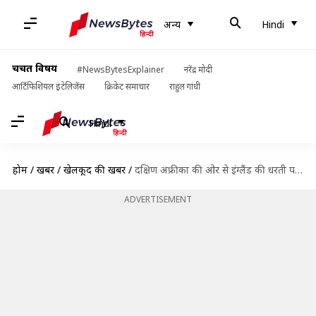
अन्य
Hindi
चर्चित विषय
#NewsBytesExplainer
नरेंद्र मोदी
आर्टिफिशियल इंटेलिजेंस
क्रिकेट समाचार
राहुल गांधी
Hindi
होम
/
खबरें
/
खेलकूद की खबरें
/
दक्षिण अफ्रीका की ओर से इंग्लैंड की धरती पर वनडे में बनाए गए सर्वोच्च स्कोर
ADVERTISEMENT