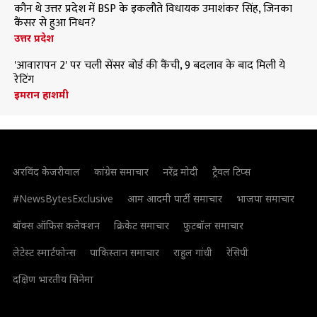
कौन थे उत्तर प्रदेश में BSP के इकलौते विधायक उमाशंकर सिंह, जिनका
कैंसर से हुआ निधन?
उत्तर प्रदेश
'आवारापन 2' पर चली सेंसर बोर्ड की कैंची, 9 बदलाव के बाद मिली ये
रेटिंग
इमरान हाशमी
अरविंद केजरीवाल
कांग्रेस समाचार
नरेंद्र मोदी
ट्रैवल टिप्स
#NewsBytesExclusive
आम आदमी पार्टी समाचार
भाजपा समाचार
बॉक्स ऑफिस कलेक्शन
क्रिकेट समाचार
फुटबॉल समाचार
लेटेस्ट स्मार्टफोन्स
पाकिस्तान समाचार
राहुल गांधी
रेसिपी
दक्षिण भारतीय सिनेमा