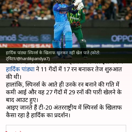
टी-20 अंतरराष्ट्रीय क्रिकेट में अधिक
परेशान, जानें आंकड़े
लेखन
Jan 04, 2023
08:44 pm
नीरज पाण्डेय
क्या है खबर?
हार्दिक पांड्या स्पिनर्स के खिलाफ खुलकर नहीं खेल पाते (फोटो:
भारत और श्रीलंका के बीच खेले गए पहले टी-20 मैच में
ट्विटर/@hardikpandya7)
भारत ने
दो रन से करीबी जीत हासिल की थी। इस मैच में
हार्दिक पांड्या
ने 11 गेंदों में 17 रन बनाकर तेज शुरुआत
की थी।
हालांकि, स्पिनर्स के आते ही उनके रन बनाने की गति में
कमी आई और वह 27 गेंदों में 29 रनों की पारी खेलने के
बाद आउट हुए।
आइए जानते हैं टी-20 अंतरराष्ट्रीय में स्पिनर्स के खिलाफ