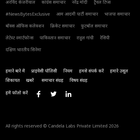
अरविंद केजरीवाल
कांग्रेस समाचार
नरेंद्र मोदी
ट्रैवल टिप्स
#NewsBytesExclusive
आम आदमी पार्टी समाचार
भाजपा समाचार
बॉक्स ऑफिस कलेक्शन
क्रिकेट समाचार
फुटबॉल समाचार
लेटेस्ट स्मार्टफोन्स
पाकिस्तान समाचार
राहुल गांधी
रेसिपी
दक्षिण भारतीय सिनेमा
हमारे बारे में
प्राइवेसी पॉलिसी
नियम
हमसे संपर्क करें
हमारे उसूल
शिकायत
खबरें
समाचार संग्रह
विषय संग्रह
हमें फॉलो करें
All rights reserved © Candela Labs Private Limited 2026