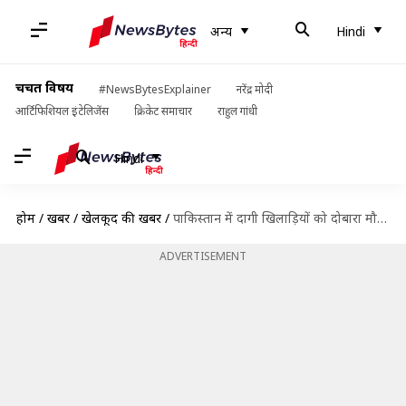
अन्य
Hindi
चर्चित विषय
#NewsBytesExplainer
नरेंद्र मोदी
आर्टिफिशियल इंटेलिजेंस
क्रिकेट समाचार
राहुल गांधी
Hindi
होम
/
खबरें
/
खेलकूद की खबरें
/
पाकिस्तान में दागी खिलाड़ियों को दोबारा मौका देने से खराब हुआ है क्रिकेट- रमीज़ राजा
ADVERTISEMENT