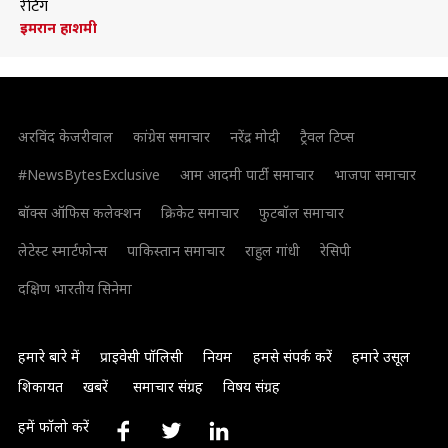
रेटिंग
इमरान हाशमी
अरविंद केजरीवाल
कांग्रेस समाचार
नरेंद्र मोदी
ट्रैवल टिप्स
#NewsBytesExclusive
आम आदमी पार्टी समाचार
भाजपा समाचार
बॉक्स ऑफिस कलेक्शन
क्रिकेट समाचार
फुटबॉल समाचार
लेटेस्ट स्मार्टफोन्स
पाकिस्तान समाचार
राहुल गांधी
रेसिपी
दक्षिण भारतीय सिनेमा
हमारे बारे में
प्राइवेसी पॉलिसी
नियम
हमसे संपर्क करें
हमारे उसूल
शिकायत
खबरें
समाचार संग्रह
विषय संग्रह
हमें फॉलो करें