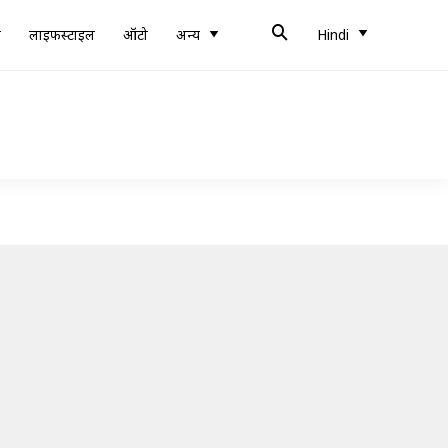
ब
लाइफस्टाइल
ऑटो
अन्य
Hindi