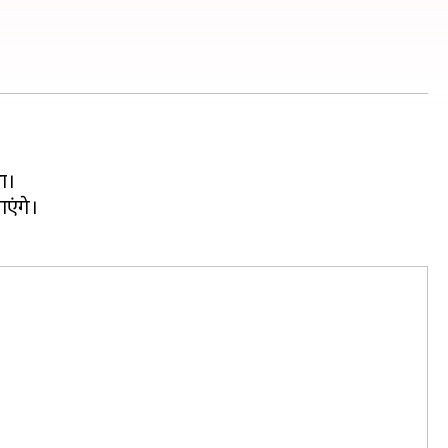
ा।
एंगे।