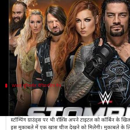
जानें, WWE Stomping Grounds पर हो
लेखन
Jun 20, 2019
08:17 pm
Neeraj Pandey
क्या है खबर?
WWE इस साल एक और पे-पर-व्यू इवेंट कराने की तैयारी में
इसी महीने की शुरुआत में WWE ने सउदी अरब में सुपर 
24 जून को WWE स्टॉम्पिंग ग्राउंड्स पीपीवी का आयोजन करने
WWE यूनिवर्सल चैंपियनशिप मैच
कॉर्बिन के खिलाफ यूनिवर्सल चैंपियनशिप डिफेंड 
सैथ रॉलिंस ने रेसलमेनिया 35 पर ब्रॉक लेसनर को हराकर यूनिव
सुपर शोडाउन पर रॉलिंस ने अपने टाइटल को बैरन कॉर्बिन के ख
स्टॉम्पिंग ग्राउंड्स पर भी रॉलिंस अपने टाइटल को कॉर्बिन के खिल
इस मुकाबले में एक खास चीज देखने को मिलेेगी। मुकाबले के लिए 