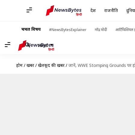
देश
राजनीति
दुनिय
चर्चित विषय
#NewsBytesExplainer
नरेंद्र मोदी
आर्टिफिशियल इ
Hindi
होम
/
खबरें
/
खेलकूद की खबरें
/
जानें, WWE Stomping Grounds पर होने 