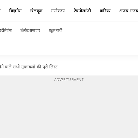
ा
बिज़नेस
खेलकूद
मनोरंजन
टेक्नोलॉजी
करियर
अजब-गज
ंटेलिजेंस
क्रिकेट समाचार
राहुल गांधी
वाले सभी मुकाबलों की पूरी लिस्ट
ADVERTISEMENT