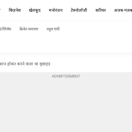
ा
बिज़नेस
खेलकूद
मनोरंजन
टेक्नोलॉजी
करियर
अजब-गज
ंटेलिजेंस
क्रिकेट समाचार
राहुल गांधी
परेशान होकर करने वाला था सुसाइड
ADVERTISEMENT