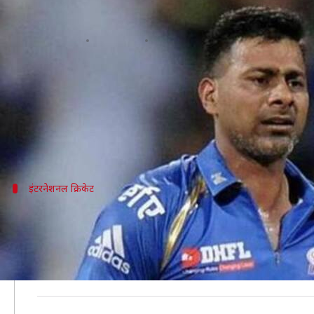
मेंटल हेल्थ पर बोले प्रवीण कुमार, कह
लेखन
Jan 19, 2020
01:05 pm
मोहम्मद वाहिद
क्या है खबर?
हाल ही में भारतीय कप्तान विराट कोहली ने मानसिक स्वास्थ्य के
इससे पहले ऑस्ट्रेलियाई विस्फोटक बल्लेबाज ग्लेन मैक्सवेल 
इंटरनेशनल क्रिकेट
आठ साल पहले प्रवीण ने खेला था आखिरी इंटर
अंग्रज़ी अखबार 'इंडियन एक्सप्रेस' से बातचीत में प्रवीण कुम
सुसाइड करने के लिए हरिद्वार हाईवे की ओर निकल गए थे।
गौरतलब है कि अपनी स्विंग के लिए मशहूर प्रवीण ने आठ सा