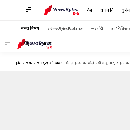
देश
राजनीति
दुनिय
चर्चित विषय
#NewsBytesExplainer
नरेंद्र मोदी
आर्टिफिशियल इ
Hindi
होम
/
खबरें
/
खेलकूद की खबरें
/
मेंटल हेल्थ पर बोले प्रवीण कुमार, कहा- 