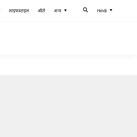
ब
लाइफस्टाइल
ऑटो
अन्य
Hindi