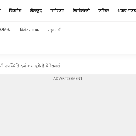
ा
बिज़नेस
खेलकूद
मनोरंजन
टेक्नोलॉजी
करियर
अजब-गज
ंटेलिजेंस
क्रिकेट समाचार
राहुल गांधी
 उपस्थिति दर्ज करा चुके हैं ये रेसलर्स
ADVERTISEMENT