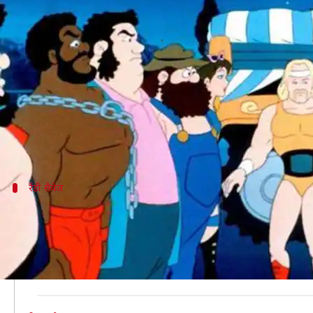
WWE: रिंग के अलावा कार्टून शो में भी अ
लेखन
Feb 24, 2019
07:40 pm
Neeraj Pandey
क्या है खबर?
WWE में बहुत से सफल रेसलर रहे हैं जिन्होंने काफी बड़ी फ
कई रेसलर्स ऐसे भी रहे हैं जिन्होंने हॉलीवुड के बजाय कार्टून
रैंडी सैवेज
किंग ऑफ द हिल
रैंडी सैवेज WWE के काफी मशहूर रेसलर थे। उनकी फिजिक और
1996 में सैवेज ने पहली बार कार्टून में काम किया था और फिर 
हालांकि, 2007 में उन्होंने अपना बेस्ट कार्टून परफॉर्मेंस दि