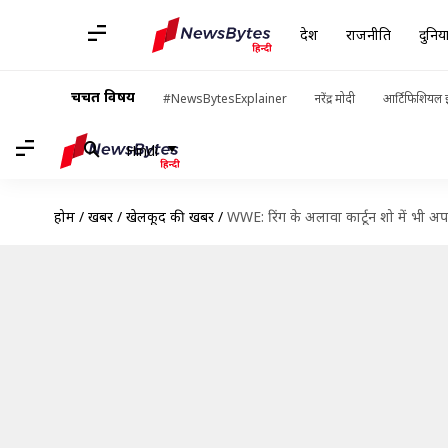
देश
राजनीति
दुनिय
चर्चित विषय
#NewsBytesExplainer
नरेंद्र मोदी
आर्टिफिशियल इ
Hindi
होम
/
खबरें
/
खेलकूद की खबरें
/
WWE: रिंग के अलावा कार्टून शो में भी अपनी