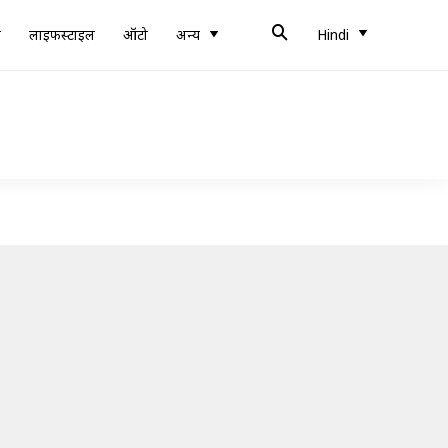
ब
लाइफस्टाइल
ऑटो
अन्य
Hindi