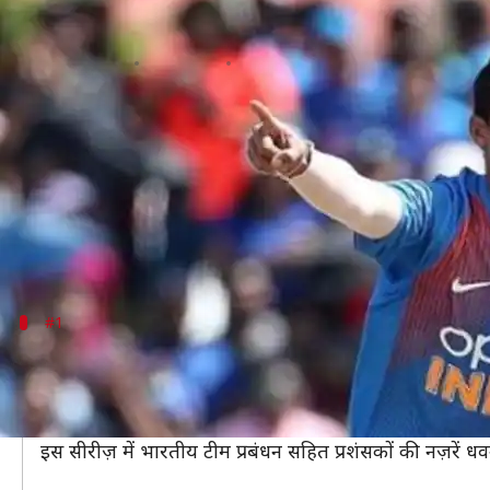
भारत बनाम श्रीलंका: टी-20 सीरीज़ में इन
लेखन
Jan 03, 2020
09:10 pm
मोहम्मद वाहिद
क्या है खबर?
भारत और श्रीलंका के बीच इसी महीने तीन मैचों की टी-20
टी-20 सीरीज़ का पहला मुकाबला गुवाहाटी में खेला जाएगा। 
जनवरी को पुणे में खेला जाएगा।
#1
चोट के बाद वापसी करने वाले शिखर धवन
श्रीलंका के खिलाफ टी-20 सीरीज़ के लिए 'हिटमैन' रोहित शर्म
धवन और केएल राहुल इस सीरीज़ में पारी की शुरुआत करेंगे। 
इस सीरीज़ में भारतीय टीम प्रबंधन सहित प्रशंसकों की नज़रें धवन 