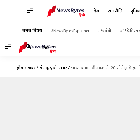
देश
राजनीति
दुनिय
चर्चित विषय
#NewsBytesExplainer
नरेंद्र मोदी
आर्टिफिशियल इ
Hindi
होम
/
खबरें
/
खेलकूद की खबरें
/
भारत बनाम श्रीलंका: टी-20 सीरीज़ में इन खि