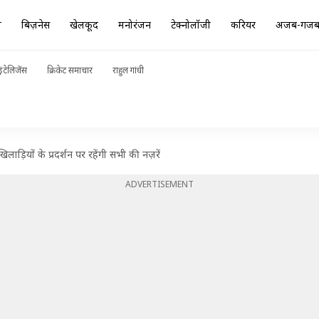
ा
बिज़नेस
खेलकूद
मनोरंजन
टेक्नोलॉजी
करियर
अजब-गज
ंटेलिजेंस
क्रिकेट समाचार
राहुल गांधी
लाड़ियों के प्रदर्शन पर रहेंगी सभी की नज़रें
ADVERTISEMENT