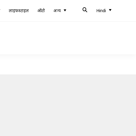
ब
लाइफस्टाइल
ऑटो
अन्य
Hindi