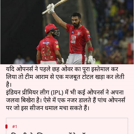
सकते हैं ये पांच ओपनिंग बल्लेबाज
लेखन
Sep 16, 2020
08:00 am
Neeraj Pandey
क्या है खबर?
क्रिकेट के हर फॉर्मेट में ओपनिंग बल्लेबाजों का रोल काफी
अहम होता है और खास तौर से टी-20 क्रिकेट में ओपनर्स पर
बड़ी जिम्मेदारी होती है।
यदि ओपनर्स ने पहले छह ओवर का पूरा इस्तेमाल कर
लिया तो टीम आराम से एक मजबूत टोटल खड़ा कर लेती
है।
इंडियन प्रीमियर लीग (IPL) में भी कई ओपनर्स ने अपना
जलवा बिखेरा है। ऐसे में एक नजर डालते हैं पांच ओपनर्स
#1