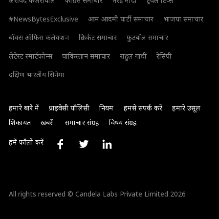
अरविंद केजरीवाल
कांग्रेस समाचार
नरेंद्र मोदी
ट्रैवल टिप्स
#NewsBytesExclusive
आम आदमी पार्टी समाचार
भाजपा समाचार
बॉक्स ऑफिस कलेक्शन
क्रिकेट समाचार
फुटबॉल समाचार
लेटेस्ट स्मार्टफोन्स
पाकिस्तान समाचार
राहुल गांधी
रेसिपी
दक्षिण भारतीय सिनेमा
हमारे बारे में
प्राइवेसी पॉलिसी
नियम
हमसे संपर्क करें
हमारे उसूल
शिकायत
खबरें
समाचार संग्रह
विषय संग्रह
हमें फॉलो करें
All rights reserved © Candela Labs Private Limited 2026