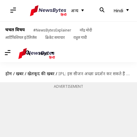
अन्य
Hindi
चर्चित विषय
#NewsBytesExplainer
नरेंद्र मोदी
आर्टिफिशियल इंटेलिजेंस
क्रिकेट समाचार
राहुल गांधी
Hindi
होम
/
खबरें
/
खेलकूद की खबरें
/
IPL: इस सीजन अच्छा प्रदर्शन कर सकते हैं ये पांच ओपनिंग बल्लेबाज
ADVERTISEMENT