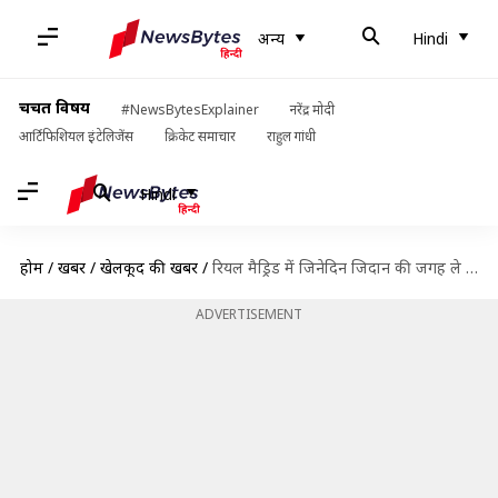
अन्य
Hindi
चर्चित विषय
#NewsBytesExplainer
नरेंद्र मोदी
आर्टिफिशियल इंटेलिजेंस
क्रिकेट समाचार
राहुल गांधी
Hindi
होम
/
खबरें
/
खेलकूद की खबरें
/
रियल मैड्रिड में जिनेदिन जिदान की जगह ले सकते हैं ये पांच मैनेजर्स
ADVERTISEMENT