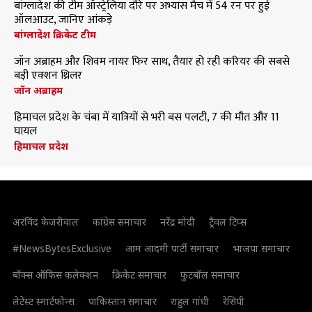
बांग्लादेश की टीम ऑस्ट्रेलिया दौरे पर अभ्यास मैच में 54 रन पर हुई
ऑलआउट, जानिए आंकड़े
बांग्लादेश क्रिकेट टीम
जॉन अब्राहम और शिवम नायर फिर साथ, तैयार हो रही करियर की सबसे
बड़ी एक्शन थ्रिलर
जॉन अब्राहम
हिमाचल प्रदेश के चंबा में यात्रियों से भरी बस पलटी, 7 की मौत और 11
घायल
हिमाचल प्रदेश
अरविंद केजरीवाल
कांग्रेस समाचार
नरेंद्र मोदी
ट्रैवल टिप्स
#NewsBytesExclusive
आम आदमी पार्टी समाचार
भाजपा समाचार
बॉक्स ऑफिस कलेक्शन
क्रिकेट समाचार
फुटबॉल समाचार
लेटेस्ट स्मार्टफोन्स
पाकिस्तान समाचार
राहुल गांधी
रेसिपी