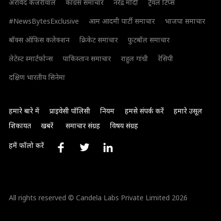
अरविंद केजरीवाल
कांग्रेस समाचार
नरेंद्र मोदी
ट्रैवल टिप्स
#NewsBytesExclusive
आम आदमी पार्टी समाचार
भाजपा समाचार
बॉक्स ऑफिस कलेक्शन
क्रिकेट समाचार
फुटबॉल समाचार
लेटेस्ट स्मार्टफोन्स
पाकिस्तान समाचार
राहुल गांधी
रेसिपी
दक्षिण भारतीय सिनेमा
हमारे बारे में
प्राइवेसी पॉलिसी
नियम
हमसे संपर्क करें
हमारे उसूल
शिकायत
खबरें
समाचार संग्रह
विषय संग्रह
हमें फॉलो करें
All rights reserved © Candela Labs Private Limited 2026