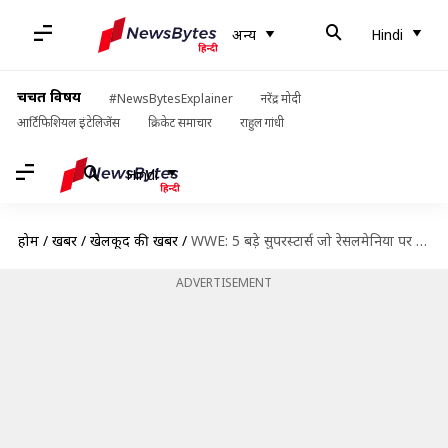
अन्य
Hindi
चर्चित विषय
#NewsBytesExplainer
नरेंद्र मोदी
आर्टिफिशियल इंटेलिजेंस
क्रिकेट समाचार
राहुल गांधी
Hindi
होम
/
खबरें
/
खेलकूद की खबरें
/
WWE: 5 बड़े सुपरस्टार्स जो रेसलमेनिया पर कभी मेन इवेंट मुकाबला नहीं लड़े
ADVERTISEMENT